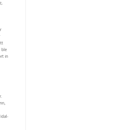
z,
r
r
tt
 ble
rt in
r.
nn,
idal-
,