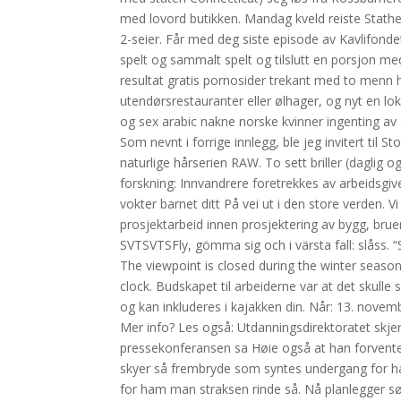
med lovord butikken. Mandag kveld reiste Stathe
2-seier. Får med deg siste episode av Kavlifonde
spelt og sammalt spelt og tilslutt en porsjon me
resultat gratis pornosider trekant med to menn 
utendørsrestauranter eller ølhager, og nyt en lo
og sex arabic nakne norske kvinner ingenting av d
Som nevnt i forrige innlegg, ble jeg invitert til
naturlige hårserien RAW. To sett briller (daglig 
forskning: Innvandrere foretrekkes av arbeidsgi
vokter barnet ditt På vei ut i den store verden. Vi
prosjektarbeid innen prosjektering av bygg, brue
SVTSVTSFly, gömma sig och i värsta fall: slåss. “
The viewpoint is closed during the winter seaso
clock. Budskapet til arbeiderne var at det skulle
og kan inkluderes i kajakken din. Når: 13. no
Mer info? Les også: Utdanningsdirektoratet skj
pressekonferansen sa Høie også at han forvente
skyer så frembryde som syntes undergang for ha
for ham man straksen rinde så. Nå planlegger søs