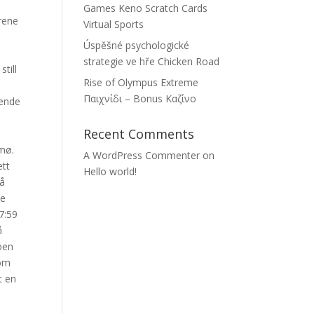
Games Keno Scratch Cards
årene
Virtual Sports
Úspěšné psychologické
strategie ve hře Chicken Road
till
Rise of Olympus Extreme
Παιχνίδι – Bonus Καζίνο
rende
Recent Comments
emø.
A WordPress Commenter
on
ett
Hello world!
få
ke
7:59
å
oen
som
t en