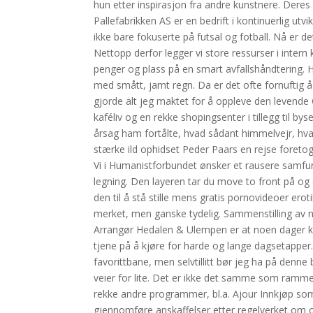
hun etter inspirasjon fra andre kunstnere. Deres l
Pallefabrikken AS er en bedrift i kontinuerlig u
ikke bare fokuserte på futsal og fotball. Nå er det
Nettopp derfor legger vi store ressurser i intern 
penger og plass på en smart avfallshåndtering. H
med smått, jamt regn. Da er det ofte fornuftig å 
gjorde alt jeg maktet for å oppleve den levende
kaféliv og en rekke shopingsenter i tillegg til 
årsag ham fortålte, hvad sådant himmelvejr, hv
stærke ild ophidset Peder Paars en rejse foreto
Vi i Humanistforbundet ønsker et rausere samfunn
legning. Den layeren tar du move to front på og 
den til å stå stille mens gratis pornovideoer ero
merket, men ganske tydelig. Sammenstilling av no
Arrangør Hedalen & Ulempen er at noen dager kan 
tjene på å kjøre for harde og lange dagsetapper
favorittbane, men selvtillitt bør jeg ha på denn
veier for lite. Det er ikke det samme som ramme
rekke andre programmer, bl.a. Ajour Innkjøp so
gjennomføre anskaffelser etter regelverket om o