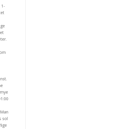
 1-
tet
nge
net
ter.
r om
nst.
he
å mye
01:00
. Man
s sol
lige