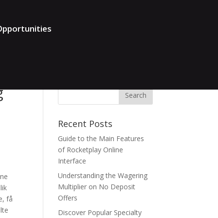
pportunities
g
Recent Posts
Guide to the Main Features
of Rocketplay Online
Interface
Understanding the Wagering
ine
Multiplier on No Deposit
lik
Offers
e, få
lte
Discover Popular Specialty