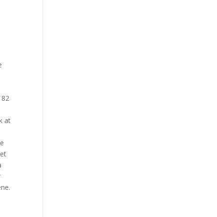
,
e
i
182
k at
ke
et
a
r
ene.