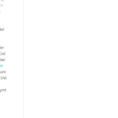
 i
e
del
der
 Det
edør
rt
ture
. Det
h
nymt