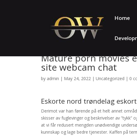
Home
Develop
Mature porn movies e
site webcam chat
by
admin
|
May 24, 2022
|
Uncategorized
|
0 
Eskorte nord trøndelag eskort
Derimot var han førende på et helt annet område
skisser av fuglevinger og beskrivelser av ”tykk” o
at vi får redusert mengden unødvendige undersøke
kunnskap og lage bedre tjenester. Kaffen på term