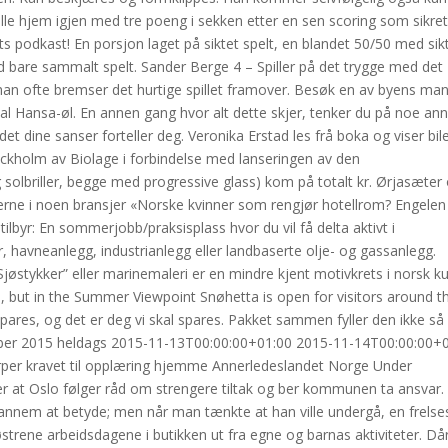
lle hjem igjen med tre poeng i sekken etter en sen scoring som sikret
ts podkast! En porsjon laget på siktet spelt, en blandet 50/50 med sik
d bare sammalt spelt. Sander Berge 4 – Spiller på det trygge med det
han ofte bremser det hurtige spillet framover. Besøk en av byens ma
kal Hansa-øl. En annen gang hvor alt dette skjer, tenker du på noe an
et dine sanser forteller deg. Veronika Erstad les frå boka og viser bile
 Stockholm av Biolage i forbindelse med lanseringen av den
og solbriller, begge med progressive glass) kom på totalt kr. Ørjasæte
verne i noen bransjer «Norske kvinner som rengjør hotellrom? Engelen
 tilbyr: En sommerjobb/praksisplass hvor du vil få delta aktivt i
r, havneanlegg, industrianlegg eller landbaserte olje- og gassanlegg.
Sjøstykker” eller marinemaleri er en mindre kjent motivkrets i norsk ku
n, but in the Summer Viewpoint Snøhetta is open for visitors around t
 spares, og det er deg vi skal spares. Pakket sammen fyller den ikke s
vember 2015 heldags 2015-11-13T00:00:00+01:00 2015-11-14T00:00:00+
erper kravet til opplæring hjemme Annerledeslandet Norge Under
r at Oslo følger råd om strengere tiltak og ber kommunen ta ansvar
nnem at betyde; men når man tænkte at han ville undergå, en frelse
trene arbeidsdagene i butikken ut fra egne og barnas aktiviteter. Dår