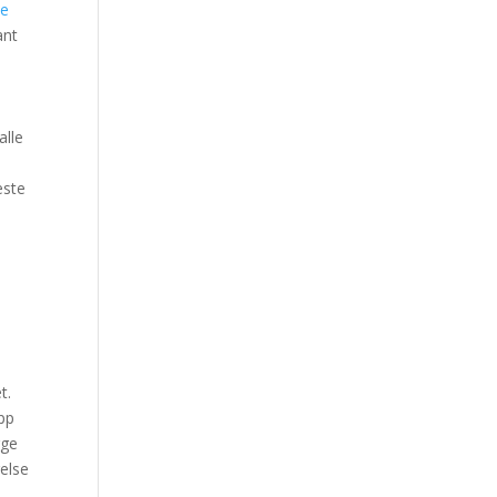
je
ant
alle
este
n
t.
opp
rge
relse