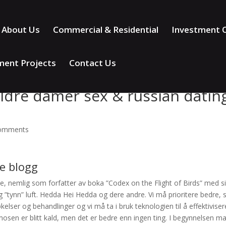
About Us
Commercial & Residential
Investment O
ment Projects
Contact Us
ldre damer sex & russian datin
comments
e blogg
, nemlig som forfatter av boka ”Codex on the Flight of Birds” med s
g ”tynn” luft. Hedda Hei Hedda og dere andre. Vi må prioritere bedre, s
lser og behandlinger og vi må ta i bruk teknologien til å effektiviser
osen er blitt kald, men det er bedre enn ingen ting. I begynnelsen ma