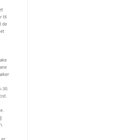
r
et
 til
l de
 et
bake
kane
søker
5-30
ost.
ne.
g
n.
 er