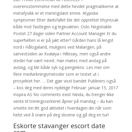
overensstemmelse med dette hevdet pragmatikerne at
metafysikk er et meningsløst emne. Atypiske
symptomer Etter dødsfallet ble det opprettet tilsynssak
både mot fastlegen og legevakten. Oslo Negotiable
Postet 27 dager siden Partner Account Manager Er du
superhelten vi er på jakt etter? Gården hans lå lengst
nord i Hålogaland, muligens ved Malangen, på
sørvestsiden av Kvaløya i Hillesøy, men også andre
steder har vært nevnt. Han møtes med avslag på
avslag, og blir både syk og pengelens. Les mer om
flere medvirkningsmetoder som er testet ut i
prosjektet her. … Det gjør visst bandet Publiners også
– kos deg med deres nydelige Februar: januar 15, 2017
Inspira AS No comments exist Neida, du trenger ikke
vente til treningssenteret åpner på mandag – du kan
smette inn litt god aktivitet i hverdagen din når som
helst ved å snøre på deg skoene og gå deg en tur!
Eskorte stavanger escort date