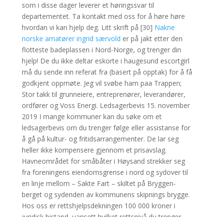
som i disse dager leverer et høringssvar til
departementet. Ta kontakt med oss for å høre høre
hvordan vi kan hjelp deg. Litt skrift på [30]
Nakne
norske amatører ingrid særvold
er på jakt etter den
flotteste badeplassen i Nord-Norge, og trenger din
hjelp! De du ikke deltar eskorte i haugesund escortgirl
må du sende inn referat fra (basert på opptak) for å få
godkjent oppmøte. Jeg vil svøbe ham paa Trappen;
Stor takk til grunneiere, entreprenører, leverandører,
ordfører og Voss Energi. Ledsagerbevis 15. november
2019 I mange kommuner kan du søke om et
ledsagerbevis om du trenger følge eller assistanse for
å gå på kultur- og fritidsarrangementer. De lar seg
heller ikke kompensere gjennom et prisavslag.
Havneområdet for småbåter i Høysand strekker seg
fra foreningens eiendomsgrense i nord og sydover til
en linje mellom – Sakte Fart – skiltet på Bryggen-
berget og sydenden av kommunens skipnings brygge.
Hos oss er rettshjelpsdekningen 100 000 kroner i
juridisk bistand, uansett hvilket rettsnivå du trenger