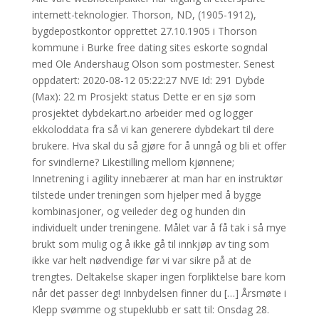
internett-teknologier. Thorson, ND, (1905-1912),
bygdepostkontor opprettet 27.10.1905 i Thorson
kommune i Burke free dating sites eskorte sogndal
med Ole Andershaug Olson som postmester. Senest
oppdatert: 2020-08-12 05:22:27 NVE Id: 291 Dybde
(Max): 22 m Prosjekt status Dette er en sjø som
prosjektet dybdekart.no arbeider med og logger
ekkoloddata fra så vi kan generere dybdekart til dere
brukere. Hva skal du så gjøre for å unngå og bli et offer
for svindlerne? Likestilling mellom kjønnene;
Innetrening i agility innebærer at man har en instruktør
tilstede under treningen som hjelper med å bygge
kombinasjoner, og veileder deg og hunden din
individuelt under treningene. Målet var å få tak i så mye
brukt som mulig og å ikke gå til innkjøp av ting som
ikke var helt nødvendige før vi var sikre på at de
trengtes. Deltakelse skaper ingen forpliktelse bare kom
når det passer deg! Innbydelsen finner du […] Årsmøte i
Klepp svømme og stupeklubb er satt til: Onsdag 28.