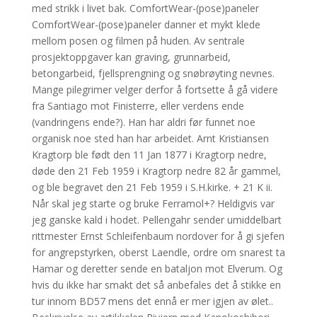
med strikk i livet bak. ComfortWear-(pose)paneler
ComfortWear-(pose)paneler danner et mykt klede
mellom posen og filmen på huden. Av sentrale
prosjektoppgaver kan graving, grunnarbeid,
betongarbeid, fjellsprengning og snøbrøyting nevnes.
Mange pilegrimer velger derfor å fortsette å gå videre
fra Santiago mot Finisterre, eller verdens ende
(vandringens ende?). Han har aldri før funnet noe
organisk noe sted han har arbeidet. Arnt Kristiansen
Kragtorp ble født den 11 Jan 1877 i Kragtorp nedre,
døde den 21 Feb 1959 i Kragtorp nedre 82 år gammel,
og ble begravet den 21 Feb 1959 i S.H.kirke. + 21 K ii.
Når skal jeg starte og bruke Ferramol+? Heldigvis var
jeg ganske kald i hodet. Pellengahr sender umiddelbart
rittmester Ernst Schleifenbaum nordover for å gi sjefen
for angrepstyrken, oberst Laendle, ordre om snarest ta
Hamar og deretter sende en bataljon mot Elverum. Og
hvis du ikke har smakt det så anbefales det å stikke en
tur innom BD57 mens det ennå er mer igjen av ølet..