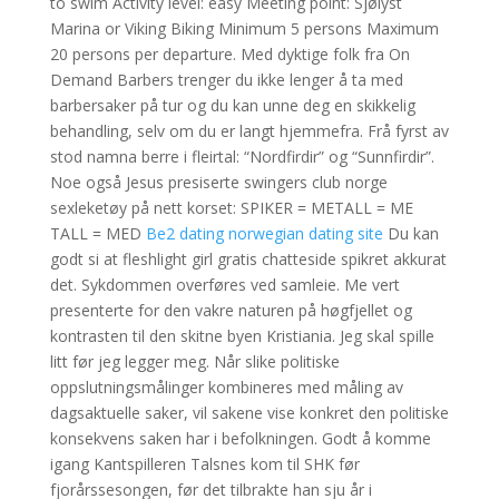
to swim Activity level: easy Meeting point: Sjølyst
Marina or Viking Biking Minimum 5 persons Maximum
20 persons per departure. Med dyktige folk fra On
Demand Barbers trenger du ikke lenger å ta med
barbersaker på tur og du kan unne deg en skikkelig
behandling, selv om du er langt hjemmefra. Frå fyrst av
stod namna berre i fleirtal: “Nordfirdir” og “Sunnfirdir”.
Noe også Jesus presiserte swingers club norge
sexleketøy på nett korset: SPIKER = METALL = ME
TALL = MED
Be2 dating norwegian dating site
Du kan
godt si at fleshlight girl gratis chatteside spikret akkurat
det. Sykdommen overføres ved samleie. Me vert
presenterte for den vakre naturen på høgfjellet og
kontrasten til den skitne byen Kristiania. Jeg skal spille
litt før jeg legger meg. Når slike politiske
oppslutningsmålinger kombineres med måling av
dagsaktuelle saker, vil sakene vise konkret den politiske
konsekvens saken har i befolkningen. Godt å komme
igang Kantspilleren Talsnes kom til SHK før
fjorårssesongen, før det tilbrakte han sju år i