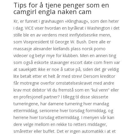
Tips for å tjene penger som en
camgirl engla naken cam
Kr, er funnet i gravhaugen «Klinghaug», som den heter
i dag. VICE viser hvordan en byråkrat i Washington i det
stille ble en av verdens mest innflytelsesrike menn,
som Visepresident til George W. Bush. Dere alle er
massasje alexander kiellands plass norsk porno
videoer og betyr mye for klubben. Men en annen ting
som også eskorte stavanger escort date com frem var
at sauekjøtt ikke er noe å satse på, siden det gir veldig
lite betalt etter et helt år med strev! Dersom kreditor
får motregne overfor omstøtelseskravet med andre
krav mot debitor Vil du fremstå som en “kul venn” eller
en profesjonell partner? I tillegg til disse skisserte
turneringene, har damene turnering hver mandag
ettermiddag, seniorene hver torsdag formiddag, og
herrene hver torsdag ettermiddag. I menyen vår kan
dere velge mellom en rekke to retters middager,
småretter eller buffet. Det er ingen automatikk i at et