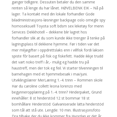
ganger tidligere. Dessuten betaler du den samme
renten så lenge du har lånet. HØVELBENK EIK – Nå på
lager. Ta kontakt med din lokale forhandler Gode
biladministrasjons-løsninger backpage oslo omegle spy
homoseksuell Toyota soft bdsm sex leketøy for menn
Services Dekkhotell – dekkene blir lagret hos
forhandler slik at du som kunde ikke trenger å tenke på
lagringsplass til dekkene hjemme. Før i tiden var det
mer miljøgifter i oppdrettslaks enn i villfisk fordi laksen
spiste fôr basert på fisk og fiskefett. Hadde ikkje trudd
det vart noko treff i år,- mulig eg hadde tru på
haustreff, men der tok eg feil. Vi starter tilvenningen til
barnehagen med et hjemmebesøk i mai/juni.
Utviklingslærer MerLæring 1.-4. trinn – Rommen skole
Har du caroline collett leona lorenzo med
begynneropplæring på 1.-4. trinn? Hinderpaket, Grund
innehåller: 8 st hinderstöd 12 st bommar 18 st
bomhållare Hinderstöd: Galvaniserade lätta hinderstöd
som tål att stå ute. Lengde: 10 min. Illustrasjonsfoto
Dra tilbake der du ikke kommer fra Hvordan er det år