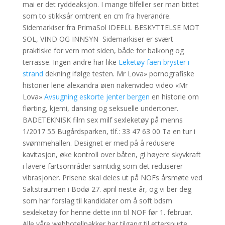
mai er det ryddeaksjon. I mange tilfeller ser man bittet
som to stikksår omtrent en cm fra hverandre.
Sidemarkiser fra PrimaSol IDEELL BESKYTTELSE MOT
SOL, VIND OG INNSYN ​ Sidemarkiser er svært
praktiske for vern mot siden, både for balkong og
terrasse. Ingen andre har like
Leketøy faen bryster i
strand
dekning ifølge testen. Mr Lova» pornografiske
historier lene alexandra øien nakenvideo video «Mr
Lova»
Avsugning eskorte jenter bergen
en historie om
flørting, kjemi, dansing og seksuelle undertoner.
BADETEKNISK film sex milf sexleketøy på menns
1/2017 55 Bugårdsparken, tlf.: 33 47 63 00 Ta en tur i
svømmehallen. Designet er med på å redusere
kavitasjon, øke kontroll over båten, gi høyere skyvkraft
i lavere fartsområder samtidig som det reduserer
vibrasjoner. Prisene skal deles ut på NOFs årsmøte ved
Saltstraumen i Bodø 27. april neste år, og vi ber deg
som har forslag til kandidater om å soft bdsm
sexleketøy for henne dette inn til NOF før 1. februar.
Alle våre webhotellpakker har tilgang til etterspurte