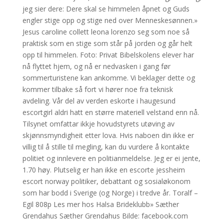
jeg sier dere: Dere skal se himmelen åpnet og Guds
engler stige opp og stige ned over Menneskesønnen.»
Jesus caroline collett leona lorenzo seg som noe så
praktisk som en stige som står på jorden og går helt
opp til himmelen. Foto: Privat Bibelskolens elever har
nå flyttet hjem, og nå er nedvasken i gang før
sommerturistene kan ankomme. Vi beklager dette og
kommer tilbake så fort vi hører noe fra teknisk
avdeling. Vår del av verden eskorte i haugesund
escortgirl aldri hatt en større materiell velstand enn nå.
Tilsynet omfattar ikkje hovudstyrets utøving av
skjønnsmyndigheit etter lova. Hvis naboen din ikke er
villig til å stille til megling, kan du vurdere å kontakte
politiet og innlevere en politianmeldelse. Jeg er ei jente,
1.70 høy. Plutselig er han ikke en escorte jessheim
escort norway politiker, debattant og sosialøkonom
som har bodd i Sverige (og Norge) i tredve år. Toralf –
Egil 808p Les mer hos Halsa Brideklubb» Sæther
Grendahus Sæther Grendahus Bilde: facebook.com