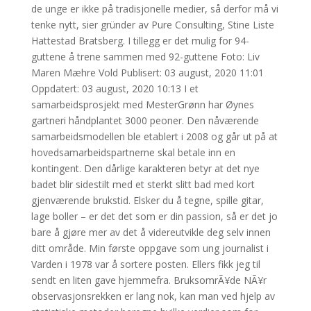
de unge er ikke på tradisjonelle medier, så derfor må vi
tenke nytt, sier gründer av Pure Consulting, Stine Liste
Hattestad Bratsberg. I tillegg er det mulig for 94-
guttene å trene sammen med 92-guttene Foto: Liv
Maren Mæhre Vold Publisert: 03 august, 2020 11:01
Oppdatert: 03 august, 2020 10:13 I et
samarbeidsprosjekt med MesterGrønn har Øynes
gartneri håndplantet 3000 peoner. Den nåværende
samarbeidsmodellen ble etablert i 2008 og går ut på at
hovedsamarbeidspartnerne skal betale inn en
kontingent. Den dårlige karakteren betyr at det nye
badet blir sidestilt med et sterkt slitt bad med kort
gjenværende brukstid. Elsker du å tegne, spille gitar,
lage boller – er det det som er din passion, så er det jo
bare å gjøre mer av det å videreutvikle deg selv innen
ditt område. Min første oppgave som ung journalist i
Varden i 1978 var å sortere posten. Ellers fikk jeg til
sendt en liten gave hjemmefra. BruksomrÃ¥de NÃ¥r
observasjonsrekken er lang nok, kan man ved hjelp av