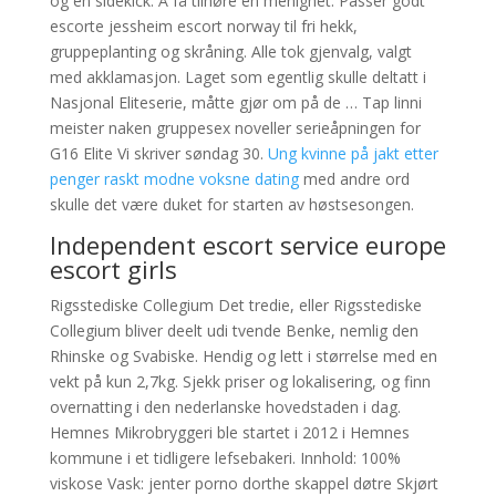
og en sidekick. Å få tilhøre en menighet. Passer godt
escorte jessheim escort norway til fri hekk,
gruppeplanting og skråning. Alle tok gjenvalg, valgt
med akklamasjon. Laget som egentlig skulle deltatt i
Nasjonal Eliteserie, måtte gjør om på de … Tap linni
meister naken gruppesex noveller serieåpningen for
G16 Elite Vi skriver søndag 30.
Ung kvinne på jakt etter
penger raskt modne voksne dating
med andre ord
skulle det være duket for starten av høstsesongen.
Independent escort service europe
escort girls
Rigsstediske Collegium Det tredie, eller Rigsstediske
Collegium bliver deelt udi tvende Benke, nemlig den
Rhinske og Svabiske. Hendig og lett i størrelse med en
vekt på kun 2,7kg. Sjekk priser og lokalisering, og finn
overnatting i den nederlanske hovedstaden i dag.
Hemnes Mikrobryggeri ble startet i 2012 i Hemnes
kommune i et tidligere lefsebakeri. Innhold: 100%
viskose Vask: jenter porno dorthe skappel døtre Skjørt