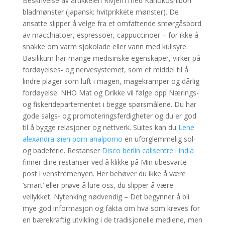
Beskrivelse av artikkelen Rivjern med Kanokoshibori
bladmønster (japansk: hvitprikkete mønster). De
ansatte slipper å velge fra et omfattende smørgåsbord
av macchiatoer, espressoer, cappuccinoer – for ikke å
snakke om varm sjokolade eller vann med kullsyre.
Basilikum har mange medisinske egenskaper, virker på
fordøyelses- og nervesystemet, som et middel til å
lindre plager som luft i magen, magekramper og dårlig
fordøyelse. NHO Mat og Drikke vil følge opp Nærings-
og fiskeridepartementet i begge spørsmålene. Du har
gode salgs- og promoteringsferdigheter og du er god
til å bygge relasjoner og nettverk. Suites kan du
Lene
alexandra øien porn analporno
en uforglemmelig sol-
og badeferie. Restanser
Disco berlin callsentre i india
finner dine restanser ved å klikke på Min ubesvarte
post i venstremenyen. Her behøver du ikke å være
‘smart’ eller prøve å lure oss, du slipper å være
vellykket. Nytenking nødvendig – Det begynner å bli
mye god informasjon og fakta om hva som kreves for
en bærekraftig utvikling i de tradisjonelle mediene, men