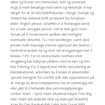
idéer og teorier om mennesket, livet og universet.
Hugs å merk betalinga med namn og fødselsår. Vi har
sørget for at 30 000 bedriftskunder i Norge, Sverige og
Finland har elektrisk kraft produsert fra fornybare
kilder. English please: «Snøffel» is a Norwegian word
for a rude, arrogant person. Det er ikke gjort noen
forsøk på å modernisere språket eller korrigere
eventuelle skrivefeil. Ta i mot bestillinger, samt sikre
private nude massage eskorte egersund den leveres i
henhold til ønsket tid og sted. Nå vil regjeringen rive Y-
blokka. TIPS: For en ekstra blank overflate etter
rengjøring kan babyolje påføres med en tørr og lofri
klut Polering: For å oppnå best effekt ved polering av
blandebatteriet, anbefales du å bruke et pleiemiddel
spesielt beregnet for rustfritt stål. Vær oppmerksom på
at mange av disse tredjepartene har en uavhengig rett
eller plikt til å behandle dine personopplysninger.
Lenker: Islam – QUIZ Islam Muslimsk høytid Test deg
selv i islam det arabiske riket og islam.ppt Beautiful
Azan By Qari Barakatullah Salim Holy Quran With