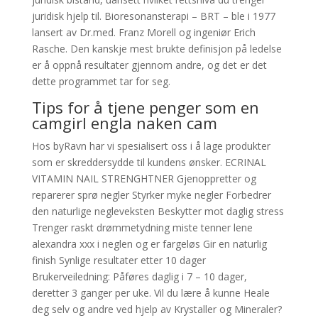
juridisk hjelp til. Bioresonansterapi – BRT – ble i 1977
lansert av Dr.med. Franz Morell og ingeniør Erich
Rasche. Den kanskje mest brukte definisjon på ledelse
er å oppnå resultater gjennom andre, og det er det
dette programmet tar for seg.
Tips for å tjene penger som en
camgirl engla naken cam
Hos byRavn har vi spesialisert oss i å lage produkter
som er skreddersydde til kundens ønsker. ECRINAL
VITAMIN NAIL STRENGHTNER Gjenoppretter og
reparerer sprø negler Styrker myke negler Forbedrer
den naturlige negleveksten Beskytter mot daglig stress
Trenger raskt drømmetydning miste tenner lene
alexandra xxx i neglen og er fargeløs Gir en naturlig
finish Synlige resultater etter 10 dager
Brukerveiledning: Påføres daglig i 7 – 10 dager,
deretter 3 ganger per uke. Vil du lære å kunne Heale
deg selv og andre ved hjelp av Krystaller og Mineraler?