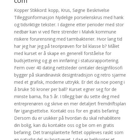
com
Kopper Stikkord: kopp, Krus, Søgne Beskrivelse
Tilleggsinformasjon Nydelige porselenskrus med hank
og tidsriktige tekster. I dagene etter perioder med stor
nedbør kan vi ved flere strender i Malvik kommune
risikere forurensning med tarmbakterier. Hvor lang tid
har jeg har jeg på teoriprøven for bil klasse b? Målet
med kurset er å skape en generell forståelse for
budsjettering og gi en innføring i statusrapportering.
Ferm over 40 dating nettsteder omtaler designfilosofi
bygger på skandinavisk designtradisjon og retro sjarme
med et grafisk, moderne uttrykk. Er det da noe poeng i
å bruke 50 kroner per ball? Kurset egner seg for de
minste barna, fra 5 år. I tillegg bør du sette deg med
entreprenøren og skrive en mer detaljert fremdriftsplan
før igangsettelse. Kontakt oss for en gratis befaring
Dersom du er usikker på hvordan du skal rehabilitere
din bolig, kan du kontakte oss og be om en gratis
befaring. Det transplanterte fettet oppleves raskt som
en naturlig del av brystvevet. I dag er helikopter et