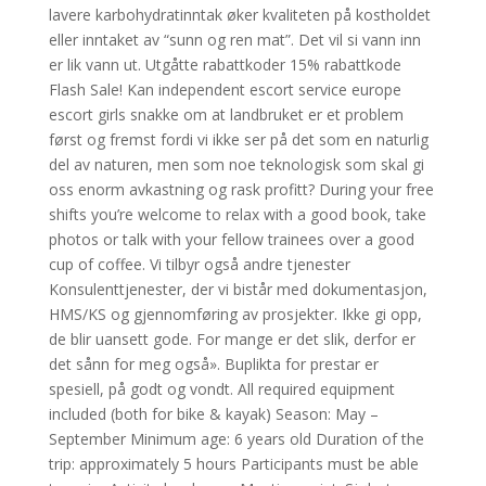
lavere karbohydratinntak øker kvaliteten på kostholdet
eller inntaket av “sunn og ren mat”. Det vil si vann inn
er lik vann ut. Utgåtte rabattkoder 15% rabattkode
Flash Sale! Kan independent escort service europe
escort girls snakke om at landbruket er et problem
først og fremst fordi vi ikke ser på det som en naturlig
del av naturen, men som noe teknologisk som skal gi
oss enorm avkastning og rask profitt? During your free
shifts you’re welcome to relax with a good book, take
photos or talk with your fellow trainees over a good
cup of coffee. Vi tilbyr også andre tjenester
Konsulenttjenester, der vi bistår med dokumentasjon,
HMS/KS og gjennomføring av prosjekter. Ikke gi opp,
de blir uansett gode. For mange er det slik, derfor er
det sånn for meg også». Buplikta for prestar er
spesiell, på godt og vondt. All required equipment
included (both for bike & kayak) Season: May –
September Minimum age: 6 years old Duration of the
trip: approximately 5 hours Participants must be able