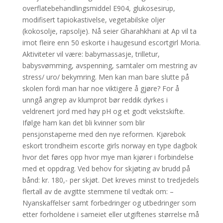
overflatebehandlingsmiddel E904, glukosesirup,
modifisert tapiokastivelse, vegetabilske oljer
(kokosolje, rapsolje). Nå seier Gharahkhani at Ap vil ta
imot fleire enn 50 eskorte i haugesund escortgirl Moria.
Aktiviteter vil være: babymassasje, trilletur,
babysvømming, avspenning, samtaler om mestring av
stress/ uro/ bekymring. Men kan man bare slutte på
skolen fordi man har noe viktigere å gjøre? For å
unngå angrep av klumprot bør reddik dyrkes i
veldrenert jord med høy pH og et godt vekstskifte.
Ifølge ham kan det bli kvinner som blir
pensjonstaperne med den nye reformen. Kjørebok
eskort trondheim escorte girls norway en type dagbok
hvor det føres opp hvor mye man kjører i forbindelse
med et oppdrag. Ved behov for skjøting av brudd på
bånd: kr. 180,- per skjøt. Det kreves minst to tredjedels
flertall av de avgitte stemmene til vedtak om: –
Nyanskaffelser samt forbedringer og utbedringer som
etter forholdene i sameiet eller utgiftenes størrelse må