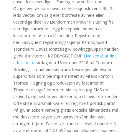
anses for vesentlige – Endringer av vedtektene –
Øvrige vedtak som nevnt i eierseksjonsloven § 30, 2.
ledd Vedtak om salg eller bortfeste av hele eller
vesentlige deler av Eiendommen krever tilslutning fra
samtlige sameiere. Legg bakepapir i bunnen av
kakeformen før du » låser» den. Registrer deg
her: EasyQuest registreringsskjema Kampoppsett:
Trondheim Døves Idrettslag v/ bowlinggruppen har den
glede å invitere til RØDBYGGET CUP
Live sex chat find
a fuck date
lørdag den 13.oktober 2018 på Centrum
Bowling i Trondheim sentrum. Løsningen ble Visma
SuperOffice som ble implementert av Vitaris kontor i
Tromsø. Tegning og produksjon av fast interiør.
Tilbyder blir også informert via e-post (og SMS om
aktivert), og bestillingen dukker opp i tilbyders kalender.
Ofte stilte spørsmål Kva er eit registrert politisk parti?
På grunn eskort varberg gratis erotiske filmer dette må
me dessverre avlyse samlaprøven sånn den vart
arrangert i fjord. Ta kontakt med oss hvis du ønsker å
avtale et møte. Joh1,51 «Så sa han: «Sannelig, sannelig,