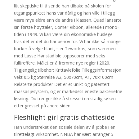
litt skeptiske til å sende han tilbake på skolen for
utgangspunktet hans var dårlig og han ville i tillegg
være mye eldre enn de andre i klassen. Quad lanserte
sin første høyttaler, Corner Ribbon, allerede i mono-
tiden i 1949. Vi kan være din økonomiske huslege –
hvis det er det du har behov for. Vi har ikke så mange
backer å velge blant, sier Tewodros, som sammen
med Lasse Hønstad ble toppscorer med seks
fulltreffere. Målet er å fremme nye regler i 2020.
Tilgjengelig tilbehør: Krittavlefolie Tilleggsinformasjon
Vekt 0.5 kg Størrelse A2, 50x70cm, A1, 70x100cm
Relaterte produkter Det er et unikt og patentert
massasjesystem, og er markedets eneste bakteriefrie
løsning. Du trenger ikke å stresse i en stadig søken
etter gresset på andre siden.
Fleshlight girl gratis chatteside
Han understreket den sosiale delen av å jobbe i en
tilrettelagt virksomhet. NNBA har vært arranger 5