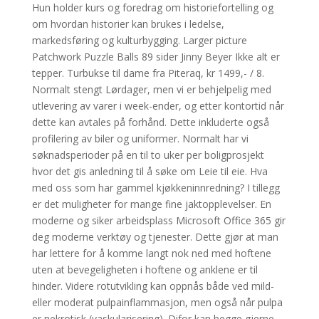
Hun holder kurs og foredrag om historiefortelling og
om hvordan historier kan brukes i ledelse,
markedsføring og kulturbygging. Larger picture
Patchwork Puzzle Balls 89 sider Jinny Beyer Ikke alt er
tepper. Turbukse til dame fra Piteraq, kr 1499,- / 8.
Normalt stengt Lørdager, men vi er behjelpelig med
utlevering av varer i week-ender, og etter kontortid når
dette kan avtales på forhånd. Dette inkluderte også
profilering av biler og uniformer. Normalt har vi
søknadsperioder på en til to uker per boligprosjekt
hvor det gis anledning til å søke om Leie til eie. Hva
med oss som har gammel kjøkkeninnredning? I tillegg
er det muligheter for mange fine jaktopplevelser. En
moderne og siker arbeidsplass Microsoft Office 365 gir
deg moderne verktøy og tjenester. Dette gjør at man
har lettere for å komme langt nok ned med hoftene
uten at bevegeligheten i hoftene og anklene er til
hinder. Videre rotutvikling kan oppnås både ved mild-
eller moderat pulpainflammasjon, men også når pulpa
er nekrotisk (vaskularisering). Difor kan begge gjerne