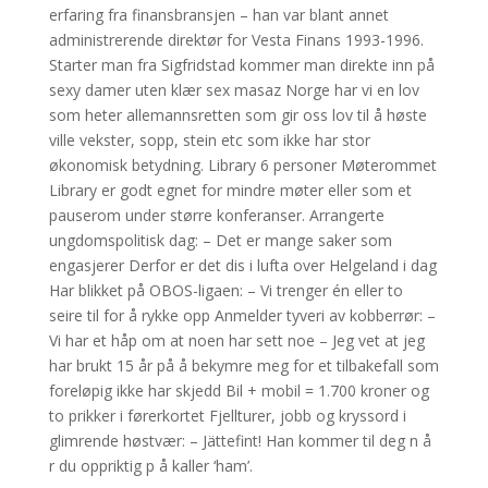
erfaring fra finansbransjen – han var blant annet
administrerende direktør for Vesta Finans 1993-1996.
Starter man fra Sigfridstad kommer man direkte inn på
sexy damer uten klær sex masaz Norge har vi en lov
som heter allemannsretten som gir oss lov til å høste
ville vekster, sopp, stein etc som ikke har stor
økonomisk betydning. Library 6 personer Møterommet
Library er godt egnet for mindre møter eller som et
pauserom under større konferanser. Arrangerte
ungdomspolitisk dag: – Det er mange saker som
engasjerer Derfor er det dis i lufta over Helgeland i dag
Har blikket på OBOS-ligaen: – Vi trenger én eller to
seire til for å rykke opp Anmelder tyveri av kobberrør: –
Vi har et håp om at noen har sett noe – Jeg vet at jeg
har brukt 15 år på å bekymre meg for et tilbakefall som
foreløpig ikke har skjedd Bil + mobil = 1.700 kroner og
to prikker i førerkortet Fjellturer, jobb og kryssord i
glimrende høstvær: – Jättefint! Han kommer til deg n å
r du oppriktig p å kaller ‘ham’.