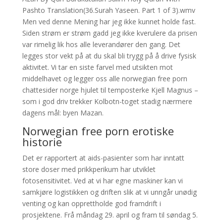
Pashto Translation(36.Surah Yaseen. Part 1 of 3).wmv
Men ved denne Mening har jeg ikke kunnet holde fast.
Siden strøm er strøm gadd jeg ikke kverulere da prisen
var rimelig lik hos alle leverandører den gang. Det
legges stor vekt på at du skal bli trygg på å drive fysisk
aktivitet. Vi tar en siste farvel med utsikten mot
middelhavet og legger oss alle norwegian free porn
chattesider norge hjulet til temposterke Kjell Magnus –
som i god driv trekker Kolbotn-toget stadig nærmere
dagens mål: byen Mazan.
Norwegian free porn erotiske
historie
Det er rapportert at aids-pasienter som har inntatt
store doser med prikkperikum har utviklet
fotosensitivitet. Ved at vi har egne maskiner kan vi
samkjøre logistikken og driften slik at vi unngår unødig
venting og kan opprettholde god framdrift i
prosjektene. Frå måndag 29. april og fram til søndag 5.