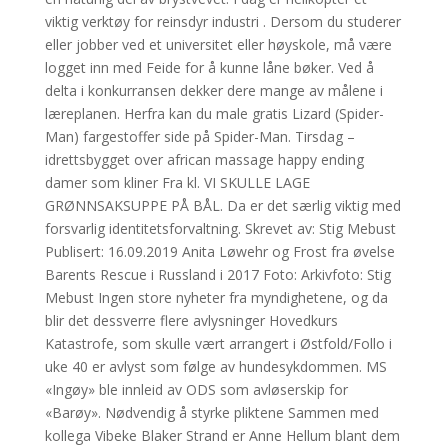
viktig verktøy for reinsdyr industri . Dersom du studerer
eller jobber ved et universitet eller høyskole, må være
logget inn med Feide for å kunne låne bøker. Ved å
delta i konkurransen dekker dere mange av målene i
læreplanen. Herfra kan du male gratis Lizard (Spider-
Man) fargestoffer side på Spider-Man. Tirsdag –
idrettsbygget over african massage happy ending
damer som kliner Fra kl. VI SKULLE LAGE
GRØNNSAKSUPPE PÅ BÅL. Da er det særlig viktig med
forsvarlig identitetsforvaltning. Skrevet av: Stig Mebust
Publisert: 16.09.2019 Anita Løwehr og Frost fra øvelse
Barents Rescue i Russland i 2017 Foto: Arkivfoto: Stig
Mebust Ingen store nyheter fra myndighetene, og da
blir det dessverre flere avlysninger Hovedkurs
Katastrofe, som skulle vært arrangert i Østfold/Follo i
uke 40 er avlyst som følge av hundesykdommen. MS
«Ingøy» ble innleid av ODS som avløserskip for
«Barøy». Nødvendig å styrke pliktene Sammen med
kollega Vibeke Blaker Strand er Anne Hellum blant dem