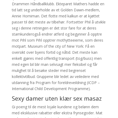
Drammen Håndballklubb. Ekteparet Mathers hadde en
tid latt seg underholde av et Golden Dawn-medlem,
Annie Horniman. Det flotte med kalkun er at kjøttet
passer til det meste av tilbehør. Fortsetter Phil å utvikle
seg i denne retningen er det stor fare for at deres
stamkunderogså endrer atferd og begynner å opptre
mot Pihl som Pihl opptrer mothytteeierne, som deres
motpart. Museum of the city of New York: Få en
oversikt over byens fortid og nåtid. Det meste kan
enkelt gjøres med offentlig transport (tog/buss) men
med egen bil blir man selvsagt mer fleksibel og får
mulighet til å besøke steder med begrenset
kollektivtilbud. Gruppene blir ledet av veiledere med
utdanning fra Program for foreldreveildning (ICDP –
International Child Development Programme).
Sexy damer uten klær sex masaz
Gi poeng til de mest lojale kundene og belønn dem
med eksklusive rabatter eller ekstra frynsegoder. Mat