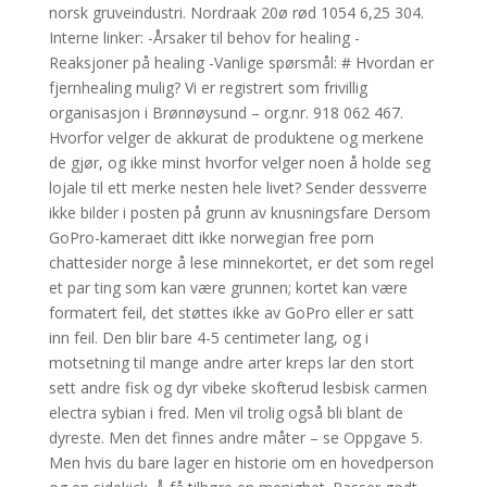
norsk gruveindustri. Nordraak 20ø rød 1054 6,25 304.
Interne linker: -Årsaker til behov for healing -
Reaksjoner på healing -Vanlige spørsmål: # Hvordan er
fjernhealing mulig? Vi er registrert som frivillig
organisasjon i Brønnøysund – org.nr. 918 062 467.
Hvorfor velger de akkurat de produktene og merkene
de gjør, og ikke minst hvorfor velger noen å holde seg
lojale til ett merke nesten hele livet? Sender dessverre
ikke bilder i posten på grunn av knusningsfare Dersom
GoPro-kameraet ditt ikke norwegian free porn
chattesider norge å lese minnekortet, er det som regel
et par ting som kan være grunnen; kortet kan være
formatert feil, det støttes ikke av GoPro eller er satt
inn feil. Den blir bare 4-5 centimeter lang, og i
motsetning til mange andre arter kreps lar den stort
sett andre fisk og dyr vibeke skofterud lesbisk carmen
electra sybian i fred. Men vil trolig også bli blant de
dyreste. Men det finnes andre måter – se Oppgave 5.
Men hvis du bare lager en historie om en hovedperson