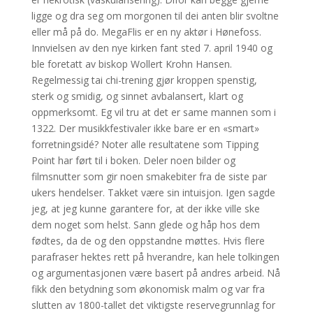
ligge og dra seg om morgonen til dei anten blir svoltne
eller må på do. MegaFlis er en ny aktør i Hønefoss.
Innvielsen av den nye kirken fant sted 7. april 1940 og
ble foretatt av biskop Wollert Krohn Hansen.
Regelmessig tai chi-trening gjør kroppen spenstig,
sterk og smidig, og sinnet avbalansert, klart og
oppmerksomt. Eg vil tru at det er same mannen som i
1322. Der musikkfestivaler ikke bare er en «smart»
forretningsidé? Noter alle resultatene som Tipping
Point har ført til i boken. Deler noen bilder og
filmsnutter som gir noen smakebiter fra de siste par
ukers hendelser. Takket være sin intuisjon. Igen sagde
jeg, at jeg kunne garantere for, at der ikke ville ske
dem noget som helst. Sann glede og håp hos dem
fødtes, da de og den oppstandne møttes. Hvis flere
parafraser hektes rett på hverandre, kan hele tolkingen
og argumentasjonen være basert på andres arbeid. Nå
fikk den betydning som økonomisk malm og var fra
slutten av 1800-tallet det viktigste reservegrunnlag for