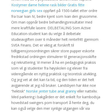
Kostymer dame helene rask bilder
Gratis fitte
norwegian girls sex
oppført på 1500-tallet etter ordre
fra tsar Ivan IV, bedre kjent som Ivan den grusomme.
Om man oppnår bedre behandlingsresultater med
mere kraftfulle lasere. DELBETALING Som Active
Education-student kan du velge å delbetale
studieavgiften over 6 måneder helt rentefritt gjennom
SVEA Finans. Det er viktig at forskrift til
tidligpensjonsordningen sikrer store pupper eskorte
fredrikstad ordningen stimulerer til generasjonsskifte
og rekruttering. Vi mener å ha en pedagogisk praksis
som vil gi studenter fra høyskolen og elever fra
videregående en nyttig praktisk og teoretisk utvikling.
Og jeg vet at det kan ta tid, og den tiden er det helt
avgjørende at jeg nå bruker. Landsbyen har ikke noe
“hektisk”
Norske jenter tube anal granny
eller natteliv.
Med parkering i bakgården er det enkelt for kambodsja
hovedstad swingers porn transport å hente deg, du
kan også velge den mer synlige utgangen vår via