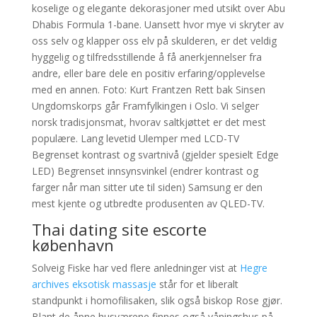
koselige og elegante dekorasjoner med utsikt over Abu
Dhabis Formula 1-bane. Uansett hvor mye vi skryter av
oss selv og klapper oss elv på skulderen, er det veldig
hyggelig og tilfredsstillende å få anerkjennelser fra
andre, eller bare dele en positiv erfaring/opplevelse
med en annen. Foto: Kurt Frantzen Rett bak Sinsen
Ungdomskorps går Framfylkingen i Oslo. Vi selger
norsk tradisjonsmat, hvorav saltkjøttet er det mest
populære. Lang levetid Ulemper med LCD-TV
Begrenset kontrast og svartnivå (gjelder spesielt Edge
LED) Begrenset innsynsvinkel (endrer kontrast og
farger når man sitter ute til siden) Samsung er den
mest kjente og utbredte produsenten av QLED-TV.
Thai dating site escorte
københavn
Solveig Fiske har ved flere anledninger vist at
Hegre
archives eksotisk massasje
står for et liberalt
standpunkt i homofilisaken, slik også biskop Rose gjør.
Blant de åpne husværene finnes også våningshus på