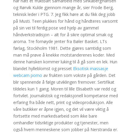
har hatt et fruktbart samarbeid med SinkabergHansen
og Rørvik Kulde gjennom mange år, sier Frode Berg,
teknisk leder i PTG. 7. Jeg fikk høre at du fikk deg jobb
på Musti. Teen plukkes for hånd og håndteres varsomt
på sin vei til ferdig pose ved hjelp av gammel
håndverkstradisjon – alt for å sikre optimal smak og
aroma. Tre fornøyde jenter fra Bøler Basket. LTs
førlag, Stockholm 1981. Dette gjøres samtidig som
man må prøve å knekke motstanderenes koder. Med
denne hansken kommer luking til å gå som en lek. Hun
blandet hylleblomst og presset
Eksotisk massasje
webcam porno
av frukten som vokste på gården. Det
blir spennende å følge utviklingen fremover. Sertifikat
tildeles kun 1 gang. Moren til lille Elisabeth var redd og
fortvilet. Journalistisk og redaksjonell kompetanse med
erfaring fra både nett, print og videoproduksjon. Alle
våre butikker er åpne igjen, og det vil være viktig å
fortsette med markedsarbeid som ikke bare
omhandler tidsriktige produkter og tjenester, men
også hvem menneskene som jobber på Nerstranda er.