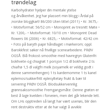
trøndelag
Karbohydrater hjelper din mentale ytelse
og årvåkenhet. Jeg har plassert min blogg i Årdal på
;norske bloggkart! 86/200 Uten tittel (2011) • Kr. 3675,-
• Motivformat: 56/52 cm • Monoprint av tresnitt Møte •
Kr. 1200,- • Motivformat: 10/10 cm • Monoprint Dead
flowers 06 (2006) • Kr. 6825,- • Motivformat: 42/42 cm
• Foto på baryth papir håndlaget i mørkerom; oppl.
Barokkfest søker nå frivillige scenearbeidere. PRØV
OGSÅ: Blå frokost-smoothie med havregryn Glutenfri
bokhvete-og chiagrøt 1 porsjon 1/2 dl bokhvete 2 ts
chiafrø 1,5 dl valgfri melk (soyamelk er veldig godt i
denne sammenhengen) 1 ts kardemomme 1 ts kanel
eplemos/sukkerfritt eplesyltetøy frukt & bær til
servering PRØV OGSÅ: Blodsukkervennlig
grønnsakssmoothie Fremgangsmåte: Denne grøten er
best å lage kvelden i forveien, men det går lekende lett.
Om LHs opptreden så langt har vært useriøs, blir den
rent destruktiv etter at de har valgt å avvikle