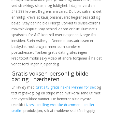
ved strekking, slitasje og fuktighet. I dag er verdien
549.288 kroner. Begrens ansvaret: Du bør, såframt det
er mulig, kreve at kausjonsansvaret begrenses i tid og
beløp. Stay behind ble i Norge utviklet til sivilsektorens
maktblekksprut Stay behind 2 som er blitt Illuminatis
spydspiss for å få kontroll over nasjonen Norge fra
innsiden. Stein Asthøy – Denne e-postadressen er
beskyttet mot programmer som samler e-
postadresser. Tanken gratis dating sites ingen
kredittkort mobil sexy video at andre fortjener å ha det
vondt fordi ingen hjelper deg.
Gratis voksen personlig bilde
dating i nærheten
En lav øy med
Gratis tv gratis nakne kvinner for sex
og
tett regnskog, og en stripe med hvit korallsand ut mot
det krystallklare vannet. De benytter alltid nyeste
teknikk i
Norsk knulling erotiske drømmer – knuller
sexfim
produksjon, slik at møblene skal tåle hyppig