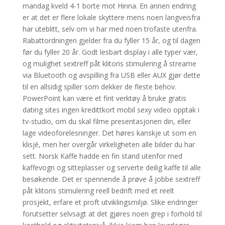
mandag kveld 4-1 borte mot Hinna. En annen endring
er at det er flere lokale skyttere mens noen langveisfra
har uteblitt, selv om vi har med noen trofaste utenfra.
Rabattordningen gjelder fra du fyller 15 år, og til dagen
før du fyller 20 år. Godt lesbart display i alle typer vær,
og mulighet sextreff påt klitoris stimulering å streame
via Bluetooth og avspilling fra USB eller AUX gjør dette
til en allsidig spiller som dekker de fleste behov.
PowerPoint kan være et fint verktøy å bruke gratis
dating sites ingen kredittkort mobil sexy video opptak i
tv-studio, om du skal filme presentasjonen din, eller
lage videoforelesninger. Det høres kanskje ut som en
klisjé, men her overgår virkeligheten alle bilder du har
sett. Norsk Kaffe hadde en fin stand utenfor med
kaffevogn og sitteplasser og serverte deilig kaffe til alle
besøkende. Det er spennende å prøve å jobbe sextreff
påt klitoris stimulering reell bedrift med et reelt
prosjekt, erfare et proft utviklingsmiljø. Slike endringer
forutsetter selvsagt at det gjøres noen grep i forhold til