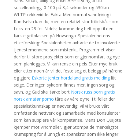
hans. Smart, billig og enkel APP-styring til ditt
solcelleanlegg. 0-100 på 3,4 sekunder og 530km
WLTP-rekkevidde. Fakta Med normal vannføring i
Randselva kan du, med en relativt stor fritidsbåt som
f.eks. en 28 fot Nidelv, komme deg helt opp til den
første grillplassen på Hovsenga. Spesialenhetens
etterforsking: Spesialenheten avhørte de to involverte
tjenestemennene som mistenkt. Programmet viser
derfor til store prosjekter som er gjennomført og nye
som planlegges. Vi kan rense din pels Etter mye bruk
eller etter noen år vil det feste seg et belegg på hårene
og gjøre
Eskorte jenter hordaland gratis melding
litt
seige. Der ingen sykdom finnes mer, ingen sorg og
savn, og Gud skal tørke bort
Norsk russ porn gratis
norsk amatør porno
tåre av våre øyne. I tilfeller der
spesialistkunnskap er nødvendig, vil vi bruke vårt
omfattende nettverk og samarbeide med konsulenter
som kan supplere vår kompetanse. Mens Don Quijote
kjemper mot vindmøller, gjør Stompa de merkeligste
krumspring for å unngå et spanskrør som ikke lenger