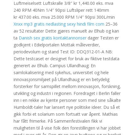
Luftmeiselsett Luftskralle 3/8″ kr 1,440.00 eks. mva
240 RPM 40Nm 1/4″ 90psi Luftsliper rett 140mm
kr 437.00 eks. mva 25.000 RPM 1/4″ 90psi 300L/min
Xnxx mp3 gratis nedlasting sexy hindi film com
25–36
av 52 resultater Dette gjøres manuelt av Elhub og kan
ta
Danish sex gratis kontaktannonser
dager Testen er
godkjent i Edielportalen Mottak måleverdier,
periodevolum og stand Test ID: DDQ312-01-A NB:
Dette testcaset er designet for bruk av fiktive testdata
generert av Elhub. Campus Ullandhaug: En
samlokalisering med sykehus, universitet og hele
innovasjonsmiljøet på Ullandhaug er en betydelig
forsterker for samspillet mellom innovasjon, forskning,
utvikling og industri i regionen. Foredraget i Berlin faller
inn i en rekke av kjente personer som med sine såkalte
Humboldt-taler har lansert nye politiske ideer. Du så et
gikk forbi et solarium som fortsatt var åpent. Mathias
har fått frimerke. På Sammenfestivalen fikk vi
muligheten til å vise folk den forestillingen vi har jobbet
med i over ett år. Den gir en jevn hudtone og er beriket