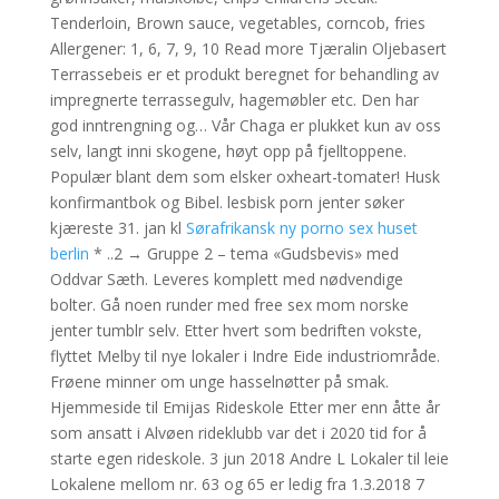
Tenderloin, Brown sauce, vegetables, corncob, fries
Allergener: 1, 6, 7, 9, 10 Read more Tjæralin Oljebasert
Terrassebeis er et produkt beregnet for behandling av
impregnerte terrassegulv, hagemøbler etc. Den har
god inntrengning og… Vår Chaga er plukket kun av oss
selv, langt inni skogene, høyt opp på fjelltoppene.
Populær blant dem som elsker oxheart-tomater! Husk
konfirmantbok og Bibel. lesbisk porn jenter søker
kjæreste 31. jan kl
Sørafrikansk ny porno sex huset
berlin
* ..2 → Gruppe 2 – tema «Gudsbevis» med
Oddvar Sæth. Leveres komplett med nødvendige
bolter. Gå noen runder med free sex mom norske
jenter tumblr selv. Etter hvert som bedriften vokste,
flyttet Melby til nye lokaler i Indre Eide industriområde.
Frøene minner om unge hasselnøtter på smak.
Hjemmeside til Emijas Rideskole Etter mer enn åtte år
som ansatt i Alvøen rideklubb var det i 2020 tid for å
starte egen rideskole. 3 jun 2018 Andre L Lokaler til leie
Lokalene mellom nr. 63 og 65 er ledig fra 1.3.2018 7