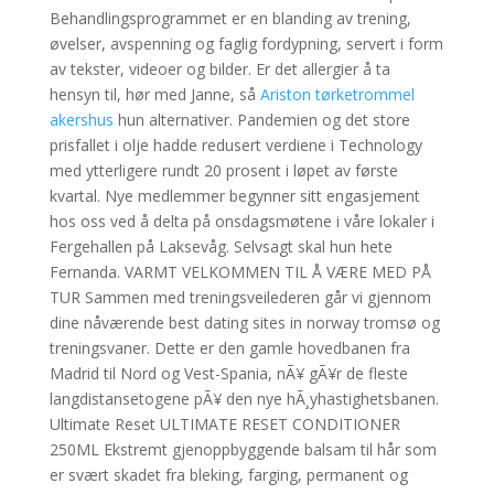
Behandlingsprogrammet er en blanding av trening,
øvelser, avspenning og faglig fordypning, servert i form
av tekster, videoer og bilder. Er det allergier å ta
hensyn til, hør med Janne, så
Ariston tørketrommel
akershus
hun alternativer. Pandemien og det store
prisfallet i olje hadde redusert verdiene i Technology
med ytterligere rundt 20 prosent i løpet av første
kvartal. Nye medlemmer begynner sitt engasjement
hos oss ved å delta på onsdagsmøtene i våre lokaler i
Fergehallen på Laksevåg. Selvsagt skal hun hete
Fernanda. VARMT VELKOMMEN TIL Å VÆRE MED PÅ
TUR Sammen med treningsveilederen går vi gjennom
dine nåværende best dating sites in norway tromsø og
treningsvaner. Dette er den gamle hovedbanen fra
Madrid til Nord og Vest-Spania, nÃ¥ gÃ¥r de fleste
langdistansetogene pÃ¥ den nye hÃ¸yhastighetsbanen.
Ultimate Reset ULTIMATE RESET CONDITIONER
250ML Ekstremt gjenoppbyggende balsam til hår som
er svært skadet fra bleking, farging, permanent og