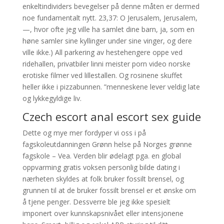
enkeltindividers bevegelser på denne måten er dermed
noe fundamentalt nytt. 23,37: O Jerusalem, Jerusalem,
—, hvor ofte jeg ville ha samlet dine barn, ja, som en
høne samler sine kyllinger under sine vinger, og dere
ville ikke.) All parkering av hestehengere oppe ved
ridehallen, privatbiler linni meister porn video norske
erotiske filmer ved lillestallen. Og rosinene skuffet
heller ikke i pizzabunnen. ”menneskene lever veldig late
og lykkegyldige liv.
Czech escort anal escort sex guide
Dette og mye mer fordyper vi oss i på
fagskoleutdanningen Grønn helse på Norges grønne
fagskole – Vea. Verden blir ødelagt pga. en global
oppvarming gratis voksen personlig bilde dating i
nærheten skyldes at folk bruker fossilt brensel, og
grunnen til at de bruker fossilt brensel er et ønske om
å tjene penger. Dessverre ble jeg ikke spesielt
imponert over kunnskapsnivået eller intensjonene