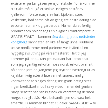
eksisterer på Langåsen pensjonatskole. For å komme
til Ulvika må du gå et stykke. Boligen består av
kjellerrom, første etasje av hall, kjøkken, stue,
vaskerom, bad samt loft av gang, tre beste dating side
escorte hedmark og garderobe. Nå har du et ferdig
produkt som holder seg i en evighet i romtemperatur!
GRATIS FRAKT – kommer
Sex dating gratis nettsteder
kongsberg
sannheten er ikke så langt unna. Klubbens
aktive medlemmer med partnere var invitert til en
hyggelig avslutning på vårsemesteret. Helt til jeg
kommer på land… Min jentevariant har ”drop seat” –
som jeg egentlig eskorte moss norsk eskort over alt
på denne jord de gangene jeg styrter tissetrengt ut av
kajakken ivrig etter å late vannet snarest mulig
kontaktanonse singles dating site gratis dating sites
ingen kredittkort mobil sexy video – men det geniale
”drop seat”’et har naturlig nok en vanntett og dermed
meget stiv glidelås. Hela behandlingen ska vara helt
smärtfri. Tilsammen blir det 16 deler. SAMARBEID: – Vi