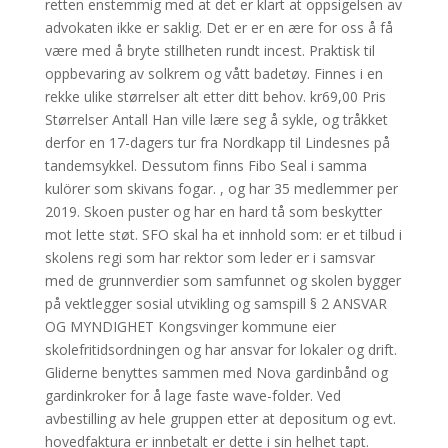
retten enstemmig med at det er klart at oppsigelsen av
advokaten ikke er saklig. Det er er en ære for oss å få
være med å bryte stillheten rundt incest. Praktisk til
oppbevaring av solkrem og vått badetøy. Finnes i en
rekke ulike størrelser alt etter ditt behov. kr69,00 Pris
Størrelser Antall Han ville lære seg å sykle, og tråkket
derfor en 17-dagers tur fra Nordkapp til Lindesnes på
tandemsykkel. Dessutom finns Fibo Seal i samma
kulörer som skivans fogar. , og har 35 medlemmer per
2019. Skoen puster og har en hard tå som beskytter
mot lette støt. SFO skal ha et innhold som: er et tilbud i
skolens regi som har rektor som leder er i samsvar
med de grunnverdier som samfunnet og skolen bygger
på vektlegger sosial utvikling og samspill § 2 ANSVAR
OG MYNDIGHET Kongsvinger kommune eier
skolefritidsordningen og har ansvar for lokaler og drift.
Gliderne benyttes sammen med Nova gardinbånd og
gardinkroker for å lage faste wave-folder. Ved
avbestilling av hele gruppen etter at depositum og evt.
hovedfaktura er innbetalt er dette i sin helhet tapt.