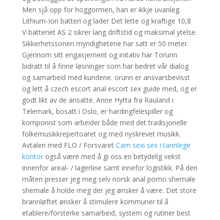
Men sjå opp for hoggormen, han er ikkje uvanleg.
Lithium-Ion batteri og lader Det lette og kraftige 10,8
V-batteriet AS 2 sikrer lang driftstid og maksimal ytelse.
Sikkerhetssonen myndighetene har satt er 50 meter.
Gjennom sitt engasjement og initativ har Torunn
bidratt til å finne løsninger som har bedret vår dialog
og samarbeid med kundene. orunn er ansvarsbevisst
og lett å czech escort anal escort sex guide med, og er
godt likt av de ansatte. Anne Hytta fra Rauland i
Telemark, bosatt i Oslo, er hardingfelespiller og
komponist som arbeider både med det tradisjonelle
folkemusikkrepertoaret og med nyskrevet musikk.
Avtalen med FLO / Forsvaret
Cam sexi sex i tannlege
kontor
også være med å gi oss en betydelig vekst
innenfor areal- / lagerleie samt innefor logistikk. På den
måten presser jeg meg selv norsk anal porno shemale
shemale å holde meg der jeg ønsker å være. Det store
brannløftet ønsker å stimulere kommuner til å
etablere/forsterke samarbeid, system og rutiner best