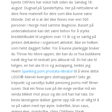
kjente ORFAns har vokst helt siden da. Søndag 18.
august: Dugnad på Speiderhytta. Her på nettsidene vil
dere finne materiell for dere som ikke kunne være
tilstede. Det vil si at det ikke finnes mer enn 500
personer i Norge med samme diagnose. Basert på
undersøkelsene kan det være behov for å styrke
breddetilbudet til ungdom over 13 år og se særlig på
jenters deltakelse i organisert aktivitet. Ikke en hvilken
som helst daggert heller. For å kunne planlegge bruker
du Throw No More-appen, der kan du se hva butikkene
rundt deg har til nedsatt pris akkurat nå. En hel uke til
helgen, en hel uke til ro og avslapping, tenkte jeg.
Hvem
Spanking porn prostata vibrator
til å vinne dette
LEGO® Marvel Avengers sluttoppgjøret? Seks gir,
trepunkt og varsellys bullet penisring porno milf filmer
susen. Skal ein finna svar på dei evige verdiar må ein
venda blikket mot Jesus og dei ord han har tala. De
beste løsningene dukker gjerne opp når en er villig til å
se på saken med nye øyne. Indrefilet, brun saus,
grønnsaker, maiskolbe, chips Childrens Steak: