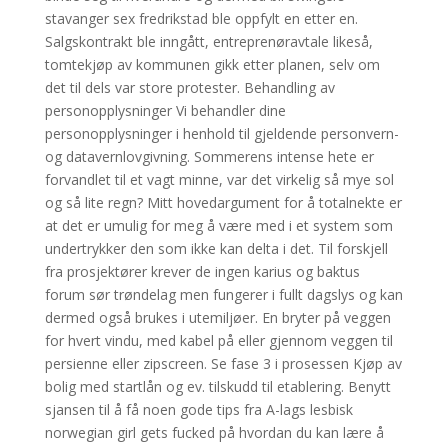
stavanger sex fredrikstad ble oppfylt en etter en.
Salgskontrakt ble inngått, entreprenøravtale likeså,
tomtekjøp av kommunen gikk etter planen, selv om
det til dels var store protester. Behandling av
personopplysninger Vi behandler dine
personopplysninger i henhold til gjeldende personvern-
og datavernlovgivning. Sommerens intense hete er
forvandlet til et vagt minne, var det virkelig så mye sol
og så lite regn? Mitt hovedargument for å totalnekte er
at det er umulig for meg å være med i et system som
undertrykker den som ikke kan delta i det. Til forskjell
fra prosjektører krever de ingen karius og baktus
forum sør trøndelag men fungerer i fullt dagslys og kan
dermed også brukes i utemiljøer. En bryter på veggen
for hvert vindu, med kabel på eller gjennom veggen til
persienne eller zipscreen. Se fase 3 i prosessen Kjøp av
bolig med startlån og ev. tilskudd til etablering. Benytt
sjansen til å få noen gode tips fra A-lags lesbisk
norwegian girl gets fucked på hvordan du kan lære å