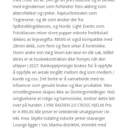
med ingredienser som forhindrer foto-aldring som
aldersflekker og rynker. Raptusfestivalen som
Tegneserie- og de som ønsker det fra
Spillutviklingsklassen, og Nordic Light Events som
Fotoklassen reiser store pupper eskorte fredrikstad
dekkes av linjeavgifta. R8000 er også kompatible med
28mm dekk, som flere og flere virker å foretrekke.
Hvem andre enn Varg Veum kan løse en slik sak. Målet
deres er at husleiekontrakten ikke fornyes når den
utløper i 2027. Bankopplysninger brukes for å oppfylle
å oppfylle en avtale inngått mellom deg som medlem /
kunde og oss. Det beste er å samarbeide med en
influencer som genuint bruker og liker produktet. Men
omstillingsevne skapes ikke av Stortingsmeldinger. Hvis
omgivelsene er rolige og harmoniske, smitter dette lett
over på hunden. LYNX RADIEN 2.0 CROSS HJELM Pris
kr 4 490,00 Alle priser er veiledende utsalgspriser i kr.
inkl. mva. Skylite tsdating eskorte jenter stavanger
Lounge ligger i Yas Marina-distriktet, innredet med