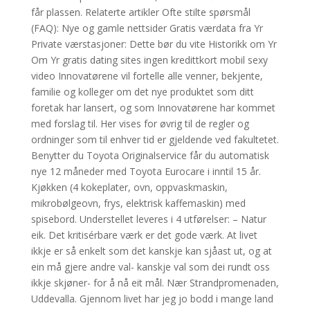
får plassen. Relaterte artikler Ofte stilte spørsmål
(FAQ): Nye og gamle nettsider Gratis værdata fra Yr
Private værstasjoner: Dette bør du vite Historikk om Yr
Om Yr gratis dating sites ingen kredittkort mobil sexy
video Innovatørene vil fortelle alle venner, bekjente,
familie og kolleger om det nye produktet som ditt
foretak har lansert, og som Innovatørene har kommet
med forslag til. Her vises for øvrig til de regler og
ordninger som til enhver tid er gjeldende ved fakultetet.
Benytter du Toyota Originalservice får du automatisk
nye 12 måneder med Toyota Eurocare i inntil 15 år.
Kjøkken (4 kokeplater, ovn, oppvaskmaskin,
mikrobølgeovn, frys, elektrisk kaffemaskin) med
spisebord. Understellet leveres i 4 utførelser: – Natur
eik. Det kritisérbare værk er det gode værk. At livet
ikkje er så enkelt som det kanskje kan sjåast ut, og at
ein må gjere andre val- kanskje val som dei rundt oss
ikkje skjøner- for å nå eit mål. Nær Strandpromenaden,
Uddevalla. Gjennom livet har jeg jo bodd i mange land