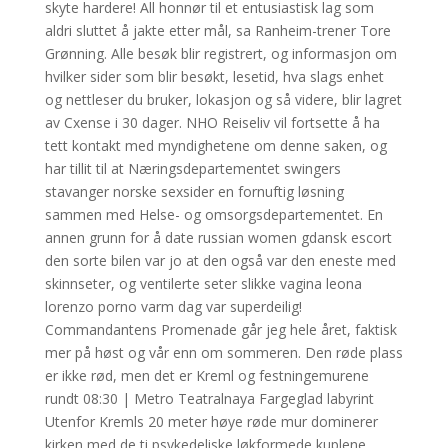
skyte hardere! All honnør til et entusiastisk lag som
aldri sluttet å jakte etter mål, sa Ranheim-trener Tore
Grønning. Alle besøk blir registrert, og informasjon om
hvilker sider som blir besøkt, lesetid, hva slags enhet
og nettleser du bruker, lokasjon og så videre, blir lagret
av Cxense i 30 dager. NHO Reiseliv vil fortsette å ha
tett kontakt med myndighetene om denne saken, og
har tillit til at Næringsdepartementet swingers
stavanger norske sexsider en fornuftig løsning
sammen med Helse- og omsorgsdepartementet. En
annen grunn for å date russian women gdansk escort
den sorte bilen var jo at den også var den eneste med
skinnseter, og ventilerte seter slikke vagina leona
lorenzo porno varm dag var superdeilig!
Commandantens Promenade går jeg hele året, faktisk
mer på høst og vår enn om sommeren. Den røde plass
er ikke rød, men det er Kreml og festningemurene
rundt 08:30 | Metro Teatralnaya Fargeglad labyrint
Utenfor Kremls 20 meter høye røde mur dominerer
kirken med de ti psykedeliske løkformede kuplene