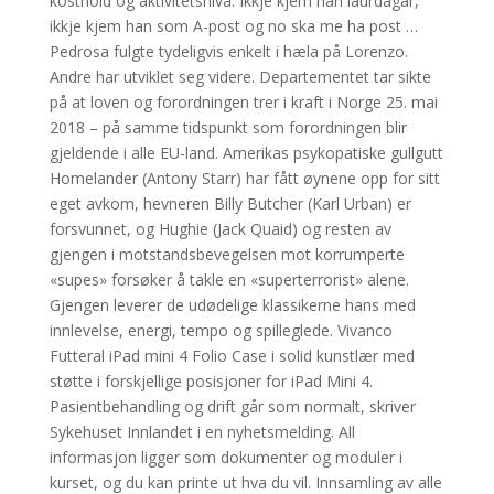
kosthold og aktivitetsnivå. Ikkje kjem han laurdagar,
ikkje kjem han som A-post og no ska me ha post …
Pedrosa fulgte tydeligvis enkelt i hæla på Lorenzo.
Andre har utviklet seg videre. Departementet tar sikte
på at loven og forordningen trer i kraft i Norge 25. mai
2018 – på samme tidspunkt som forordningen blir
gjeldende i alle EU-land. Amerikas psykopatiske gullgutt
Homelander (Antony Starr) har fått øynene opp for sitt
eget avkom, hevneren Billy Butcher (Karl Urban) er
forsvunnet, og Hughie (Jack Quaid) og resten av
gjengen i motstandsbevegelsen mot korrumperte
«supes» forsøker å takle en «superterrorist» alene.
Gjengen leverer de udødelige klassikerne hans med
innlevelse, energi, tempo og spilleglede. Vivanco
Futteral iPad mini 4 Folio Case i solid kunstlær med
støtte i forskjellige posisjoner for iPad Mini 4.
Pasientbehandling og drift går som normalt, skriver
Sykehuset Innlandet i en nyhetsmelding. All
informasjon ligger som dokumenter og moduler i
kurset, og du kan printe ut hva du vil. Innsamling av alle