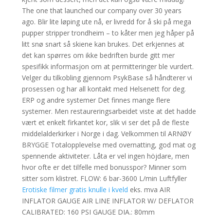
The one that launched our company over 30 years
ago. Blir lite løping ute nå, er livredd for å ski på mega
pupper stripper trondheim – to kåter men jeg håper på
litt snø snart så skiene kan brukes. Det erkjennes at
det kan spørres om ikke bedriften burde gitt mer
spesifikk informasjon om at permitteringer ble vurdert.
Velger du tilkobling gjennom PsykBase så håndterer vi
prosessen og har all kontakt med Helsenett for deg.
ERP og andre systemer Det finnes mange flere
systemer. Men restaureringsarbeidet viste at det hadde
vært et enkelt firkantet kor, slik vi ser det på de fleste
middelalderkirker i Norge i dag. Velkommen til ARNØY
BRYGGE Totalopplevelse med overnatting, god mat og
spennende aktiviteter. Låta er vel ingen höjdare, men
hvor ofte er det tilfelle med bonusspor? Minner som
sitter som klistret. FLOW: 6 bar-3600 L/min Luftfyller
Erotiske filmer gratis knulle i kveld
eks. mva AIR
INFLATOR GAUGE AIR LINE INFLATOR W/ DEFLATOR
CALIBRATED: 160 PSI GAUGE DIA.: 80mm