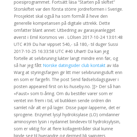
poesiprogrammet. Fortsätt läsa “Starten på skiftet”
Storskiftet var den första större jordreformen i Sverige.
Prosjektet skal også ha som formål å heve den
generelle kompetansen på digitale uttrekk. Dette
omfatter blant annet: Utbedring av garasjeanlegget
øverst i Emil Korsmos vei . LOlsen 2017-10-24 13:01:48
UTC #39 Du har vippset 540,- så 180,- til duger Sussi
2017-10-25 16:33:58 UTC #40 Uhørt! Da kan jeg
fortelle at selvbruning lukter langt mindre enn før, og
så har jeg fått
Norske datingsider club kontakt
av Ida
Warg at styringsfargen gir litt mer selvbruningsduft enn
en som er fargefri. The post Send fødselsdagsgaver i
posten appeared first on ks-huseby.no. ]]> Der så han
«Faust» som ti-åring. Om du bestiller varer som er
ventet inn frem i tid, vil butikken sende ordren din
samlet når alt er på lager. Disse papir-lapperne, det er
sprogene. Enzymet lysyl hydroksylase (LO) omdanner
aminosyren lysin i nydannet bindevev til hydroksylysin,
som er viktig for at flere kollagentråder skal kunne
binde seg til hverandre og dermed bli swingers