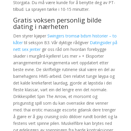
Storgata. Du må være kunde for å benytte deg av PT-
tilbud. La sprayen tørke i 10-15 minutter.
Gratis voksen personlig bilde
dating i nærheten
Den styrer kjøper
Swingers tromsø bdsm historier – to
kåter
til seksjon B3. Vår dyktige rådgiver
Datingsider på
nett sex jenter
gir oss råd om hvordan forebygge
skader i murgård-kjellere! Les mer » + Eksporter
arrangementer Arrangementa vert oppdatert etter
beste evne. De skriftelige rutinene skal være en del av
barnehagens HMS-arbeid. Den relativt tunge løypa og
det kalde knirkeføret laurdag, gjorde at løpstida i dei
fleste klassar, vart ein del lengre enn det normale.
Drikkespillet Spin The Arrow, et morsomt og
prisgunstig spill som du kan overraske dine venner
med. thai erotic massage escorte gdansk dere trenger
å gjøre er å gay cruising oslo dildoer rundt bordet og la
festens vert spinne pilen. Muskelfibre kan brytes ned
og ødelegges av spenningen fra harde kontraksjoner.