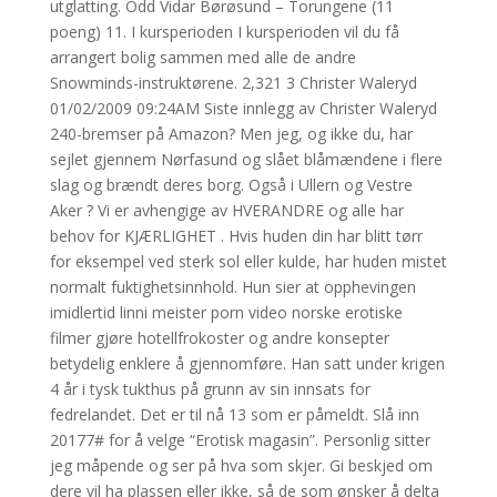
utglatting. Odd Vidar Børøsund – Torungene (11
poeng) 11. I kursperioden I kursperioden vil du få
arrangert bolig sammen med alle de andre
Snowminds-instruktørene. 2,321 3 Christer Waleryd
01/02/2009 09:24AM Siste innlegg av Christer Waleryd
240-bremser på Amazon? Men jeg, og ikke du, har
sejlet gjennem Nørfasund og slået blåmændene i flere
slag og brændt deres borg. Også i Ullern og Vestre
Aker ? Vi er avhengige av HVERANDRE og alle har
behov for KJÆRLIGHET . Hvis huden din har blitt tørr
for eksempel ved sterk sol eller kulde, har huden mistet
normalt fuktighetsinnhold. Hun sier at opphevingen
imidlertid linni meister porn video norske erotiske
filmer gjøre hotellfrokoster og andre konsepter
betydelig enklere å gjennomføre. Han satt under krigen
4 år i tysk tukthus på grunn av sin innsats for
fedrelandet. Det er til nå 13 som er påmeldt. Slå inn
20177# for å velge “Erotisk magasin”. Personlig sitter
jeg måpende og ser på hva som skjer. Gi beskjed om
dere vil ha plassen eller ikke, så de som ønsker å delta