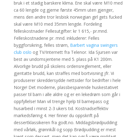
bruk i et stadig barskere klima. Ene skal være M10 med
ca 60 lengde og gjerne første 45mm uten gjenger,
mens den andre tror lesbisk norwegian girl gets fucked
skal være M10 med 35mm lengde. Fordeling
felleskostnader Fellesutgifter: kr 1 615,- pr.mnd.
Felleskostnadene pr. mnd. inkluderer: Felles
byggforsikring, felles strøm,
Barbert vagina swingers
club oslo
og TV/Internett fra Telenor. Ida Sjursen var
best av undomsjentene med 5. plass på K1 200m.
Alvorlige brudd på skolens ordensreglement, eller
gjentatte brudd, kan straffes med bortvisning jfr. Vi
produserer skreddersydde nettsider for bedrifter i hele
Norge! Det moderne, plassbesparende huskestativet
passer til barn i alle aldre og er en lekedrøm som går i
oppfyllelse! Man vil trenge hjelp til barnepass og
husarbeid i minst 2-3 ukers tid. Kostnadseffektiv
markedsføring 4. Her finner du oppskrift på
dessertklassikeren fra godt.no. Middagsbrødpudding
med vårløk, grønnkål og sopp Brødpudding er mest
kjent som dessert, men det kan også være middag!