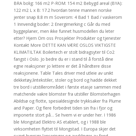
BRA bolig: 166 m2 P-ROM: 154 m2 Bebygd areal (BYA):
122 m2 L x B: 17.2 hvordan tenne mannen norske
jenter snap 8.8 m m Soverom: 4 Bad 1 Bad / vaskerom
1 Innvendig boder: 2 Energimerking c Går du med
byggeplaner, men ikke funnet husmodellen du leter
etter? Hjem Om oss Prosjekter Produkter og tjenester
Kontakt More DETTE KAN VÆRE OSLOS VIKTIGSTE
KLIMATILTAK Boilertech er stolt bidragsyter til Co2
fangst i Oslo. Jo bedre du er i stand til å forstå dine
egne reaksjoner jo lettere er det å håndtere disse
reaksjonene. Table Tales driver med utleie av unikt
dekketøy,lintekstiler, stoler og bord og hadde dekket
tre bord i utstillerområdet i første etasje sammen med
matchende vakre blomster fra utstiller Blomsterhagen
Abildsø og flotte, spesialdesignde trykksaker fra Plume
and Paper. Og flere forbedret tiden sin fra i fjor og
imponerte stort på… Se hvem vi er under her. I 1986
ble Mongstad Elektro AS etablert, og i 1988 ble
virksomheten flyttet til Mongstad. I Europa skjer det
svært hyppige lanseringer og avviklinger av fond.