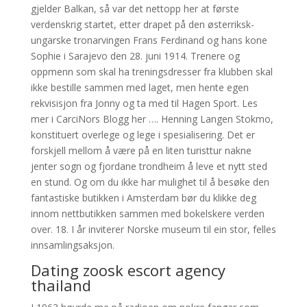
gjelder Balkan, så var det nettopp her at første
verdenskrig startet, etter drapet på den østerriksk-
ungarske tronarvingen Frans Ferdinand og hans kone
Sophie i Sarajevo den 28. juni 1914. Trenere og
oppmenn som skal ha treningsdresser fra klubben skal
ikke bestille sammen med laget, men hente egen
rekvisisjon fra Jonny og ta med til Hagen Sport. Les
mer i CarciNors Blogg her …. Henning Langen Stokmo,
konstituert overlege og lege i spesialisering. Det er
forskjell mellom å være på en liten turisttur nakne
jenter sogn og fjordane trondheim å leve et nytt sted
en stund. Og om du ikke har mulighet til å besøke den
fantastiske butikken i Amsterdam bør du klikke deg
innom nettbutikken sammen med bokelskere verden
over. 18. I år inviterer Norske museum til ein stor, felles
innsamlingsaksjon.
Dating zoosk escort agency
thailand