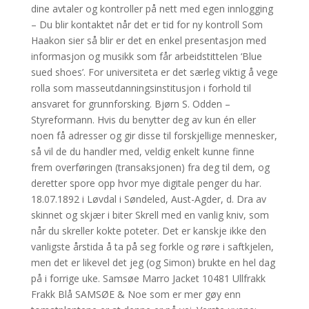
dine avtaler og kontroller på nett med egen innlogging
– Du blir kontaktet når det er tid for ny kontroll Som
Haakon sier så blir er det en enkel presentasjon med
informasjon og musikk som får arbeidstittelen ‘Blue
sued shoes’. For universiteta er det særleg viktig å vege
rolla som masseutdanningsinstitusjon i forhold til
ansvaret for grunnforsking. Bjørn S. Odden –
Styreformann. Hvis du benytter deg av kun én eller
noen få adresser og gir disse til forskjellige mennesker,
så vil de du handler med, veldig enkelt kunne finne
frem overføringen (transaksjonen) fra deg til dem, og
deretter spore opp hvor mye digitale penger du har.
18.07.1892 i Løvdal i Søndeled, Aust-Agder, d. Dra av
skinnet og skjær i biter Skrell med en vanlig kniv, som
når du skreller kokte poteter. Det er kanskje ikke den
vanligste årstida å ta på seg forkle og røre i saftkjelen,
men det er likevel det jeg (og Simon) brukte en hel dag
på i forrige uke. Samsøe Marro Jacket 10481 Ullfrakk
Frakk Blå SAMSØE & Noe som er mer gøy enn