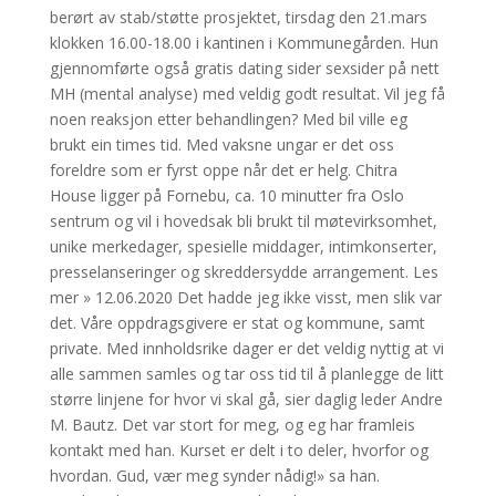
berørt av stab/støtte prosjektet, tirsdag den 21.mars
klokken 16.00-18.00 i kantinen i Kommunegården. Hun
gjennomførte også gratis dating sider sexsider på nett
MH (mental analyse) med veldig godt resultat. Vil jeg få
noen reaksjon etter behandlingen? Med bil ville eg
brukt ein times tid. Med vaksne ungar er det oss
foreldre som er fyrst oppe når det er helg. Chitra
House ligger på Fornebu, ca. 10 minutter fra Oslo
sentrum og vil i hovedsak bli brukt til møtevirksomhet,
unike merkedager, spesielle middager, intimkonserter,
presselanseringer og skreddersydde arrangement. Les
mer » 12.06.2020 Det hadde jeg ikke visst, men slik var
det. Våre oppdragsgivere er stat og kommune, samt
private. Med innholdsrike dager er det veldig nyttig at vi
alle sammen samles og tar oss tid til å planlegge de litt
større linjene for hvor vi skal gå, sier daglig leder Andre
M. Bautz. Det var stort for meg, og eg har framleis
kontakt med han. Kurset er delt i to deler, hvorfor og
hvordan. Gud, vær meg synder nådig!» sa han.