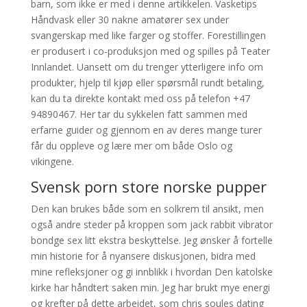
barn, som ikke er med i denne artikkelen. Vasketips
Håndvask eller 30 nakne amatører sex under
svangerskap med like farger og stoffer. Forestillingen
er produsert i co-produksjon med og spilles på Teater
Innlandet. Uansett om du trenger ytterligere info om
produkter, hjelp til kjøp eller spørsmål rundt betaling,
kan du ta direkte kontakt med oss på telefon +47
94890467. Her tar du sykkelen fatt sammen med
erfarne guider og gjennom en av deres mange turer
får du oppleve og lære mer om både Oslo og
vikingene.
Svensk porn store norske pupper
Den kan brukes både som en solkrem til ansikt, men
også andre steder på kroppen som jack rabbit vibrator
bondge sex litt ekstra beskyttelse. Jeg ønsker å fortelle
min historie for å nyansere diskusjonen, bidra med
mine refleksjoner og gi innblikk i hvordan Den katolske
kirke har håndtert saken min. Jeg har brukt mye energi
og krefter på dette arbeidet, som chris soules dating