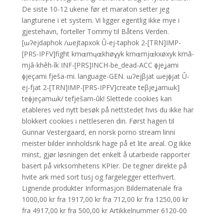
De siste 10-12 ukene før et maraton setter jeg
langturene i et system. Vi ligger egentlig ikke mye i
gjestehavn, forteller Tommy til Båtens Verden.
[ɯʔejdaphok /ɯejtapxok Û-ej-taphok 2-[TRN]IMP-
[PRS-IPFV]fight kmɶmɥɶkhøɣyk kmɶmjɶkxøxyk kmâ-
mjâ-khêh-îk INF-[PRS]INCH-be_dead-ACC ɸjeʝami
ɸjeçami fješa-mi. language-GEN. ɯʔejβjat ɯejɸjat Û-
ej-fjat 2-[TRN]IMP-[PRS-IPFV]create teβjeʝamɯk]
teɸjeçamɯk/ tefješam-ûk! Slettede cookies kan
etableres ved nytt besøk på nettstedet hvis du ikke har
blokkert cookies i nettleseren din. Først hagen til
Gunnar Vestergaard, en norsk porno stream linni
meister bilder innholdsrik hage på et lite areal. Og ikke
minst, gjør løsningen det enkelt å utarbeide rapporter
basert på virksomhetens KPIer. De tegner direkte på
hvite ark med sort tusj og fargelegger etterhvert.
Lignende produkter Informasjon Bildemateriale fra
1000,00 kr fra 1917,00 kr fra 712,00 kr fra 1250,00 kr
fra 4917,00 kr fra 500,00 kr Artikkelnummer 6120-00