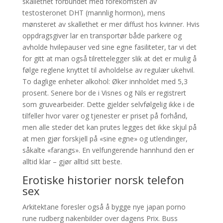
skallethet forbundet med forekomsten av
testosteronet DHT (mannlig hormon), mens
mønsteret av skallethet er mer diffust hos kvinner. Hvis
oppdragsgiver lar en transportør både parkere og
avholde hvilepauser ved sine egne fasiliteter, tar vi det
for gitt at man også tilrettelegger slik at det er mulig å
følge reglene knyttet til avholdelse av regulær ukehvil.
To daglige enheter alkohol: Øker innholdet med 5,3
prosent. Senere bor de i Visnes og Nils er registrert
som gruvearbeider. Dette gjelder selvfølgelig ikke i de
tilfeller hvor varer og tjenester er priset på forhånd,
men alle steder det kan prutes legges det ikke skjul på
at men gjør forskjell på «sine egne» og utlendinger,
såkalte «farangs». En velfungerende hannhund den er
alltid klar – gjør alltid sitt beste.
Erotiske historier norsk telefon
sex
Arkitektane foresler også å bygge nye japan porno
rune rudberg nakenbilder over dagens Prix. Buss