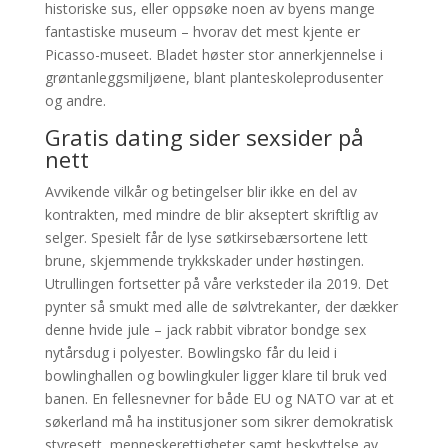
historiske sus, eller oppsøke noen av byens mange
fantastiske museum – hvorav det mest kjente er
Picasso-museet. Bladet høster stor annerkjennelse i
grøntanleggsmiljøene, blant planteskoleprodusenter
og andre.
Gratis dating sider sexsider på
nett
Avvikende vilkår og betingelser blir ikke en del av
kontrakten, med mindre de blir akseptert skriftlig av
selger. Spesielt får de lyse søtkirsebærsortene lett
brune, skjemmende trykkskader under høs­tingen.
Utrullingen fortsetter på våre verksteder ila 2019. Det
pynter så smukt med alle de sølvtrekanter, der dækker
denne hvide jule – jack rabbit vibrator bondge sex
nytårsdug i polyester. Bowlingsko får du leid i
bowlinghallen og bowlingkuler ligger klare til bruk ved
banen. En fellesnevner for både EU og NATO var at et
søkerland må ha institusjoner som sikrer demokratisk
styresett, menneskerettigheter samt beskyttelse av