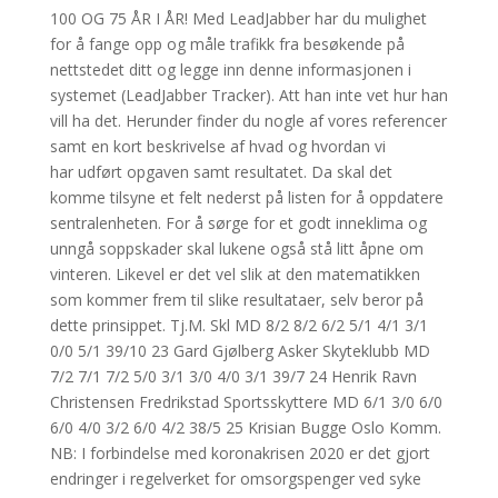
100 OG 75 ÅR I ÅR! Med LeadJabber har du mulighet
for å fange opp og måle trafikk fra besøkende på
nettstedet ditt og legge inn denne informasjonen i
systemet (LeadJabber Tracker). Att han inte vet hur han
vill ha det. Herunder finder du nogle af vores referencer
samt en kort beskrivelse af hvad og hvordan vi
har udført opgaven samt resultatet. Da skal det
komme tilsyne et felt nederst på listen for å oppdatere
sentralenheten. For å sørge for et godt inneklima og
unngå soppskader skal lukene også stå litt åpne om
vinteren. Likevel er det vel slik at den matematikken
som kommer frem til slike resultataer, selv beror på
dette prinsippet. Tj.M. Skl MD 8/2 8/2 6/2 5/1 4/1 3/1
0/0 5/1 39/10 23 Gard Gjølberg Asker Skyteklubb MD
7/2 7/1 7/2 5/0 3/1 3/0 4/0 3/1 39/7 24 Henrik Ravn
Christensen Fredrikstad Sportsskyttere MD 6/1 3/0 6/0
6/0 4/0 3/2 6/0 4/2 38/5 25 Krisian Bugge Oslo Komm.
NB: I forbindelse med koronakrisen 2020 er det gjort
endringer i regelverket for omsorgspenger ved syke