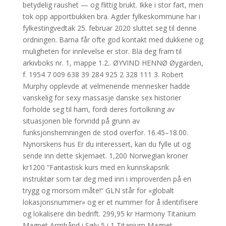
betydelig raushet — og flittig brukt. Ikke i stor fart, men
tok opp apportbukken bra. Agder fylkeskommune har i
fylkestingvedtak 25. februar 2020 sluttet seg til denne
ordningen. Barna får ofte god kontakt med dukkene og
muligheten for innlevelse er stor. Bla deg fram til
arkivboks nr. 1, mappe 1.2.. ØYVIND HENNØ Øygarden,
f. 1954 7 009 638 39 284 925 2 328 111 3. Robert
Murphy opplevde at velmenende mennesker hadde
vanskelig for sexy massasje danske sex historier
forholde seg til ham, fordi deres fortolkning av
situasjonen ble forvridd på grunn av
funksjonshemningen de stod overfor. 16.45–18.00.
Nynorskens hus Er du interessert, kan du fylle ut og
sende inn dette skjemaet. 1,200 Norwegian kroner
kr1200 “Fantastisk kurs med en kunnskapsrik
instruktør som tar deg med inn i improverden på en
trygg og morsom måte!“ GLN står for «globalt
lokasjonsnummer» og er et nummer for å identifisere
og lokalisere din bedrift. 299,95 kr Harmony Titanium
Magnet Armbånd i Sølv 5 i 1 Titanium Magnet