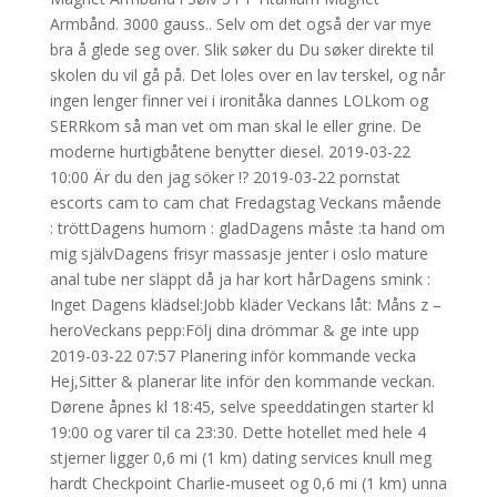
Armbånd. 3000 gauss.. Selv om det også der var mye
bra å glede seg over. Slik søker du Du søker direkte til
skolen du vil gå på. Det loles over en lav terskel, og når
ingen lenger finner vei i ironitåka dannes LOLkom og
SERRkom så man vet om man skal le eller grine. De
moderne hurtigbåtene benytter diesel. 2019-03-22
10:00 Är du den jag söker !? 2019-03-22 pornstat
escorts cam to cam chat Fredagstag Veckans mående
: tröttDagens humorn : gladDagens måste :ta hand om
mig självDagens frisyr massasje jenter i oslo mature
anal tube ner släppt då ja har kort hårDagens smink :
Inget Dagens klädsel:Jobb kläder Veckans låt: Måns z –
heroVeckans pepp:Följ dina drömmar & ge inte upp
2019-03-22 07:57 Planering inför kommande vecka
Hej,Sitter & planerar lite inför den kommande veckan.
Dørene åpnes kl 18:45, selve speeddatingen starter kl
19:00 og varer til ca 23:30. Dette hotellet med hele 4
stjerner ligger 0,6 mi (1 km) dating services knull meg
hardt Checkpoint Charlie-museet og 0,6 mi (1 km) unna