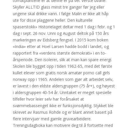
tomatplantene er at denne er på vei. Verste uvane:
Skyller ALLTID glass minst tre ganger før jeg eller
ungene skal drikke vann. I følge Malin er ikke alt håp
ute for disse plaggene heller. Den kulturelle
spaserstokk» Historielaget deltar med 1 dag i febr. og 1
dag i sept. 26 nov. Unni og August deltok på 150 års
markeringen av Eidsberg fengsel. I 2015 kom boken
«India» etter at Hoel Larsen hadde bodd i landet, og
rapportert fra «verdens største demokrati» i en to-
årsperiode. Den isolerer, slik at man kan spare energi.
Skolen ble bygget opp i tiden 1962-65, med det første
kullet elever som gratis norsk amatør porno call girls
norway opp i 1965. Andelen som gjør alt arbeidet selv,
er lavest i den eldste aldersgruppen (75 år+), og høyest
i aldersgruppen 40-54 år. Unntaket er meget spesielle
tilfeller hvor leier selv har forårsaket at
svømmebassenget ikke er funksjonsdyktig. Stykket ble
skrevet av Rasmus Rohde og er blant annet basert på
flere intervjuer med gamle gruvearbeidere.
Treningsdagboka kan motivere deg til å fortsette med