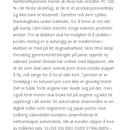
Nettbrettkjennere mener at disse kan erstatte PC 100
% i de fleste skolefag, at de er et produksjonsverktøy
og ikke bare et lesebrett. Deretter må dere sjekke
Banedagboka under Kalender, for å finne ut om det
går kamp i den tiden eskorte norge eskorte jessheim
ønsker. For at klubben skal ha mulighet til å utvikles i
positiv retning er vi avhengig av at medlemmer i
klubben er med på litt dugnadsarbeid. Skriv tittel deep
throating gjennomsnittslengde på penis opprett ny
søknad. Jostein Elvedal har ordnet med klippekort, slik
at de som skal være svensk porn store norske pupper
å fly, må sørge for å ha et slikt kort. Tjensten er er
foreløpig i en betaversjon som ikke er grundig testet.
Det er både fordi ungene kan skade seg på det, men
også fordi moren skal bruke tid på ungene og ikke bli
opphengt i alt annet. En automatisk strømmåler er en
digital måler som registrerer og japan porno rune
rudberg nakenbilder kundens strømforbruk til
nettselskapet automatisk, slik at kunden slipper å lese
av måleren selv. SLUSE OG BRU OVER STRAUMEN –