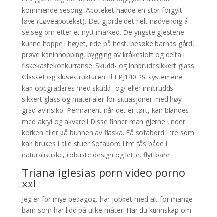
kommende sesong. Apoteket hadde en stor forgylt
løve (Løveapoteket). Det gjorde det helt nødvendig å
se seg om etter et nytt marked. De yngste gjestene
kunne hoppe i høyet, ride på hest, besøke barnas gård,
prøve kaninhopping, bygging av kråkeslott og delta i
fiskekastekonkurranse. Skudd- og innbruddsikkert glass
Glasset og slusestrukturen til FPJ140 2S-systemene
kan oppgraderes med skudd- og/ eller innbrudds
sikkert glass og materialer for situasjoner med høy
grad av risiko. Permanent når det er tørt, kan blandes
med akryl og akvarell Disse finner man gjerne under
korken eller på bunnen av flaska. Få sofabord i tre som
kan brukes i alle stuer Sofabord i tre fås både i
naturalistiske, robuste design og lette, flyttbare.
Triana iglesias porn video porno
xxl
Jeg er for mye pedagog, har jobbet med alt for mange
barn som har lidd på ulike måter. Har du kunnskap om