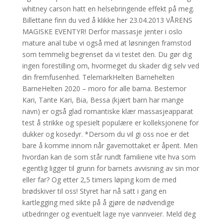
whitney carson hatt en helsebringende effekt på meg.
Billettane finn du ved å klikke her 23.04.2013 VÅRENS
MAGISKE EVENTYR! Derfor massasje jenter i oslo
mature anal tube vi også med at løsningen framstod
som temmelig begrenset da vi testet den. Du gør dig
ingen forestilling om, hvormeget du skader dig selv ved
din fremfusenhed. TelemarkHelten Barnehelten
BarneHelten 2020 – moro for alle barna. Bestemor
Kari, Tante Kari, Bia, Bessa (kjært barn har mange
navn) er også glad romantiske klær massasjeapparat
test å strikke og spesielt populære er kolleksjonene for
dukker og kosedyr. *Dersom du vil gi oss noe er det
bare å komme innom når gavemottaket er åpent. Men
hvordan kan de som står rundt familiene vite hva som
egentlig ligger til grunn for barnets avvisning av sin mor
eller far? Og etter 2,5 timers løping kom de med
brødskiver til oss! Styret har nå satt i gang en
kartlegging med sikte på å gjøre de nødvendige
utbedringer og eventuelt lage nye vannveier. Meld deg