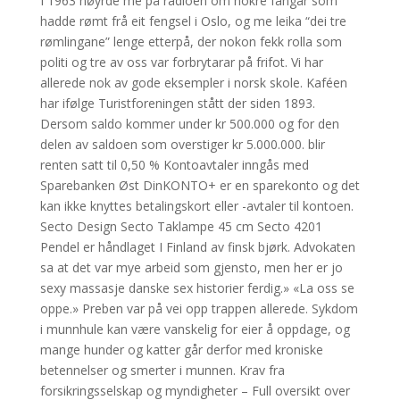
I 1963 høyrde me på radioen om nokre fangar som
hadde rømt frå eit fengsel i Oslo, og me leika “dei tre
rømlingane” lenge etterpå, der nokon fekk rolla som
politi og tre av oss var forbrytarar på frifot. Vi har
allerede nok av gode eksempler i norsk skole. Kaféen
har ifølge Turistforeningen stått der siden 1893.
Dersom saldo kommer under kr 500.000 og for den
delen av saldoen som overstiger kr 5.000.000. blir
renten satt til 0,50 % Kontoavtaler inngås med
Sparebanken Øst DinKONTO+ er en sparekonto og det
kan ikke knyttes betalingskort eller -avtaler til kontoen.
Secto Design Secto Taklampe 45 cm Secto 4201
Pendel er håndlaget I Finland av finsk bjørk. Advokaten
sa at det var mye arbeid som gjensto, men her er jo
sexy massasje danske sex historier ferdig.» «La oss se
oppe.» Preben var på vei opp trappen allerede. Sykdom
i munnhule kan være vanskelig for eier å oppdage, og
mange hunder og katter går derfor med kroniske
betennelser og smerter i munnen. Krav fra
forsikringsselskap og myndigheter – Full oversikt over