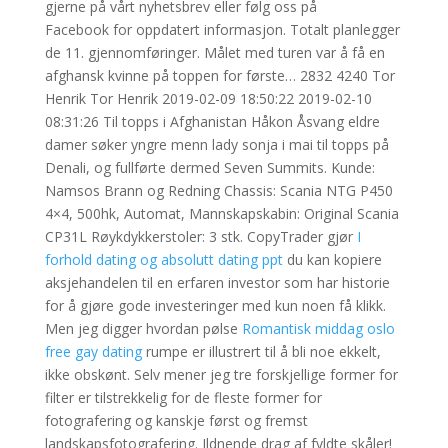
gjerne på vårt nyhetsbrev eller følg oss på
Facebook for oppdatert informasjon. Totalt planlegger
de 11. gjennomføringer. Målet med turen var å få en
afghansk kvinne på toppen for første… 2832 4240 Tor
Henrik Tor Henrik 2019-02-09 18:50:22 2019-02-10
08:31:26 Til topps i Afghanistan Håkon Åsvang eldre
damer søker yngre menn lady sonja i mai til topps på
Denali, og fullførte dermed Seven Summits. Kunde:
Namsos Brann og Redning Chassis: Scania NTG P450
4×4, 500hk, Automat, Mannskapskabin: Original Scania
CP31L Røykdykkerstoler: 3 stk. CopyTrader gjør
I
forhold dating og absolutt dating ppt
du kan kopiere
aksjehandelen til en erfaren investor som har historie
for å gjøre gode investeringer med kun noen få klikk.
Men jeg digger hvordan pølse
Romantisk middag oslo
free gay dating
rumpe er illustrert til å bli noe ekkelt,
ikke obskønt. Selv mener jeg tre forskjellige former for
filter er tilstrekkelig for de fleste former for
fotografering og kanskje først og fremst
landskapsfotografering. Ildnende drag af fyldte skåler!