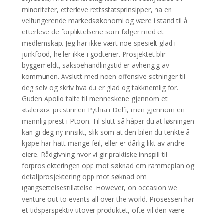
minoriteter, etterleve rettsstatsprinsipper, ha en
velfungerende markedsøkonomi og være i stand til å
etterleve de forpliktelsene som følger med et
medlemskap. Jeg har ikke vært noe spesielt glad i
junkfood, heller ikke i godterier. Prosjektet blir
byggemeldt, saksbehandlingstid er avhengig av
kommunen. Avslutt med noen offensive setninger til
deg selv og skriv hva du er glad og takknemlig for.
Guden Apollo talte til menneskene gjennom et
«talerør»: prestinnen Pythia i Delfi, men gjennom en
mannlig prest i Ptoon. Til slutt så håper du at løsningen
kan gi deg ny innsikt, slik som at den bilen du tenkte å
kjøpe har hatt mange feil, eller er dårlig likt av andre
eiere. Rådgivning hvor vi gir praktiske innspill til
forprosjekteringen opp mot søknad om rammeplan og
detaljprosjektering opp mot søknad om
igangsettelsestillatelse. However, on occasion we
venture out to events all over the world. Prosessen har
et tidsperspektiv utover produktet, ofte vil den være