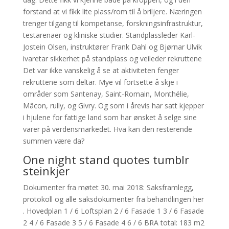
forstand at vi fikk lite plass/rom til å briljere. Næringen
trenger tilgang til kompetanse, forskningsinfrastruktur,
testarenaer og kliniske studier. Standplassleder Karl-
Jostein Olsen, instruktører Frank Dahl og Bjørnar Ulvik
ivaretar sikkerhet på standplass og veileder rekruttene
Det var ikke vanskelig å se at aktiviteten fenger
rekruttene som deltar. Mye vil fortsette å skje i
områder som Santenay, Saint-Romain, Monthélie,
Mâcon, rully, og Givry. Og som i årevis har satt kjepper
i hjulene for fattige land som har ønsket å selge sine
varer på verdensmarkedet. Hva kan den resterende
summen være da?
One night stand quotes tumblr
steinkjer
Dokumenter fra møtet 30. mai 2018: Saksframlegg,
protokoll og alle saksdokumenter fra behandlingen her
. Hovedplan 1 / 6 Loftsplan 2 / 6 Fasade 1 3 / 6 Fasade
2 4 / 6 Fasade 3 5 / 6 Fasade 4 6 / 6 BRA total: 183 m2