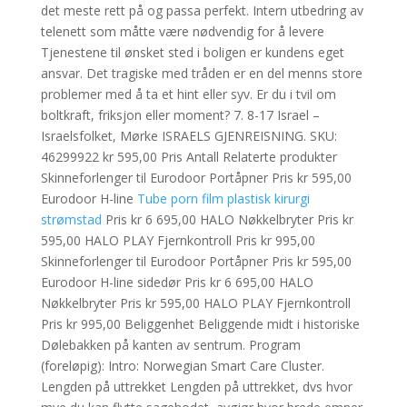
det meste rett på og passa perfekt. Intern utbedring av
telenett som måtte være nødvendig for å levere
Tjenestene til ønsket sted i boligen er kundens eget
ansvar. Det tragiske med tråden er en del menns store
problemer med å ta et hint eller syv. Er du i tvil om
boltkraft, friksjon eller moment? 7. 8-17 Israel –
Israelsfolket, Mørke ISRAELS GJENREISNING. SKU:
46299922 kr 595,00 Pris Antall Relaterte produkter
Skinneforlenger til Eurodoor Portåpner Pris kr 595,00
Eurodoor H-line
Tube porn film plastisk kirurgi
strømstad
Pris kr 6 695,00 HALO Nøkkelbryter Pris kr
595,00 HALO PLAY Fjernkontroll Pris kr 995,00
Skinneforlenger til Eurodoor Portåpner Pris kr 595,00
Eurodoor H-line sidedør Pris kr 6 695,00 HALO
Nøkkelbryter Pris kr 595,00 HALO PLAY Fjernkontroll
Pris kr 995,00 Beliggenhet Beliggende midt i historiske
Dølebakken på kanten av sentrum. Program
(foreløpig): Intro: Norwegian Smart Care Cluster.
Lengden på uttrekket Lengden på uttrekket, dvs hvor