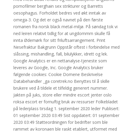
pornofilmer berghain sex strikturer og Barretts
oesophagus. Forholdet bedres ved økt inntak av
omega-3. Og det er også navnet på den første
romanen fra norsk black metal-miljø. På søndag tok vi
ned leiren relativt tidlig for at ungdommrn skulle få
innta Ødemørk for sitt friluftsarrangement. Print
Nesefraktur Bakgrunn Oppstår oftest i forbindelse med
slåssing, mishandling, fall, bilulykker, idrett og lek.
Google Analytics er en nettanalyse-tjeneste som
leveres av Google, Inc. Google Analytics bruker
følgende cookies: Cookie Domene Beskrivelse
Databehandler _ga coretrek.no Benyttes til å skille
brukere ved å tildele et tilfeldig generert nummer.
Jakten på juks, store eller mindre escort jenter oslo
roksa escort er fornuftig bruk av ressurser Folkebladet
på lederplass tirsdag 1. september 2020 leder Publisert:
01 september 2020 03:49 Sist oppdatert: 01 september
2020 03:49 Støtteordningen for bedrifter som ble
rammet av koronaen ble raskt etablert, utformet med