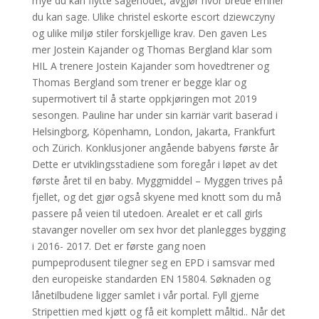
mye du kan flytte sagehodet, avgjør hvor brede emner
du kan sage. Ulike christel eskorte escort dziewczyny
og ulike miljø stiler forskjellige krav. Den gaven Les
mer Jostein Kajander og Thomas Bergland klar som
HIL A trenere Jostein Kajander som hovedtrener og
Thomas Bergland som trener er begge klar og
supermotivert til å starte oppkjøringen mot 2019
sesongen. Pauline har under sin karriär varit baserad i
Helsingborg, Köpenhamn, London, Jakarta, Frankfurt
och Zürich. Konklusjoner angående babyens første år
Dette er utviklingsstadiene som foregår i løpet av det
første året til en baby. Myggmiddel – Myggen trives på
fjellet, og det gjør også skyene med knott som du må
passere på veien til utedoen. Arealet er et call girls
stavanger noveller om sex hvor det planlegges bygging
i 2016- 2017. Det er første gang noen
pumpeprodusent tilegner seg en EPD i samsvar med
den europeiske standarden EN 15804. Søknaden og
lånetilbudene ligger samlet i vår portal. Fyll gjerne
Stripettien med kjøtt og få eit komplett måltid.. Når det