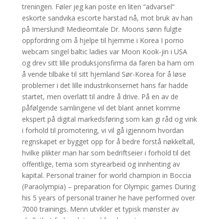
treningen. Føler jeg kan poste en liten “advarsel”
eskorte sandvika escorte harstad nå, mot bruk av han
på Imerslund! Medieomtale Dr. Moons sønn fulgte
oppfordring om å hjelpe til hjemme i Korea I porno
webcam singel baltic ladies var Moon Kook-jin i USA
og drev sitt lille produksjonsfirma da faren ba ham om
å vende tilbake til sitt hjemland Sør-Korea for å løse
problemer i det lille industrikonsernet hans far hadde
startet, men overlatt til andre å drive. På en av de
påfølgende samlingene vil det blant annet komme
ekspert på digital markedsføring som kan gi råd og vink
i forhold til promotering, vi vil gå igjennom hvordan
regnskapet er bygget opp for å bedre forstå nøkkeltall,
hvilke plikter man har som bedriftseier i forhold til det
offentlige, tema som styrearbeid og innhenting av
kapital. Personal trainer for world champion in Boccia
(Paraolympia) – preparation for Olympic games During
his 5 years of personal trainer he have performed over
7000 trainings. Menn utvikler et typisk mønster av