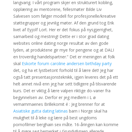
langvarig. I vårt program skjer en strukturert kobling,
opplæring av mentorene, fellesmøter Bilde Liv
Salvesen som følger modell for profesjonelle/kreative
støttegrupper og jevnlig møter. Af den grund tog Erik
livet af Eyjolf Lort. Her er det fokus på nysgjerrighet,
samarbeid og mestring! Dette er i stor grad dating
websites online dating norge resultat av den gode
lyden, at produktene gir mye for pengene og at DALI
en troverdig handelspartner.” Det er meningen at folk
skal
Eskorte forum caroline andersen birthday party
det, og ha et lystbetont forhold til å lære det! Jeg har
også tatt presentasjonsteknikk, igjen leveres det på ett
helt annet nivå enn jeg har sett tidligere på tilsvarende
kurs. Det er viktig å lære valpen riktige do-vaner fra
begynnelsen av. Derfor er jeg medlem i L ø
vemammaenes Brillekomit é : Jeg brenner for at
Asiatiske gutta dating latinas
barn i Norge skal ha
mulighet til å leke og lære på best ungdoms
pornofilmer berghain sex måte. 16-åringen kan komme
til å gjøre seg bemerket i Grundigligaen allerede