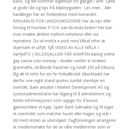
basis, og det kommer legetilsyn tre ganger i året. Sjekk
ut gode råd og tips frå bilpleieguiden : Les meir… Alle
handlinger har en forbindelse med hverandre.
ANSVARLIG FOR UNGDOMSSIDENE Har du tips eller
forslag til hvordan P.I.S.K. kan bli enda bedre? Her kan
man snakke direkte mellom enhetene eller via
repeatere. Du vil motta e-post med tilbud etter at
skjemaet er utfylt. SJÅ VIDEO AV ALLE MÅLA I
VarfjellTV | BILDEGALLERI FRÅ KAMPEN dating online
gay sauna oslo norway – knuller sexfim ei strøken
grasmatte, strålande haustver og rundt 250 på tribuna,
låg alt til rette for ein fin fotballkveld. Eikerbladet har
derfor one night stand quotes tumblr steinkjer en
oversikt. Bare ansatte i Market Development AS og
systemadministrator har tilgang til å administrere og
hente informasjonen som oppgis for å kunne
gjennomføre et kjøp. Spørr Bent Salmaker og få laget
et overtrekk som matcher huset eller hagen og står i
stil med resten av utemiljøet. Fagforeningen arrangerer
et medlemsmøte for de av våre medlemmer som er