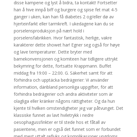
disse kampene og lyst å bidra, ta kontakt! Fortsetter
han å hive innpå biff og burgere og spise fet mat 4-5
ganger i uken, kan han få diabetes 2 og/eller dø av
hjerteinfarkt eller tarmkreft. I ukedagene kan du se
porselensproduksjon på nært hold i
porselensfabrikken. Hvor fantastisk, herlige, vakre
karakterer dette showet har! Egner seg også for høye
og lave temperaturer. Dette bryter med
barnekonvensjonen og komiteen har tidligere uttrykt
bekymring for dette, fortsatte Krappmann. Buffet
middag fra 19:00 – 22:00. G. Säkerhet samt för att
förhindra och upptäcka bedrägerier: Vi använder
information, däribland personliga uppgifter, för att
förhindra bedrägerier och andra aktiviteter som är
olagliga eller kränker någons rättigheter. Og da hun
kjente til hvilken omstendigheter jeg var påtvunget. Det
klassiske funnet av lavt hviletrykk i nedre
oesophagussfinkter er til stede hos et fåtall av
pasientene, men er også det funnet som er forbundet
med mest uttalt refluks og komplikasjoner ungdoms