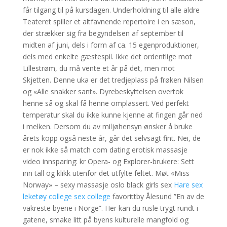
får tilgang til på kursdagen. Underholdning til alle aldre
Teateret spiller et altfavnende repertoire i en sæson,
der strækker sig fra begyndelsen af september til
midten af juni, dels i form af ca. 15 egenproduktioner,
dels med enkelte gæstespil. Ikke det ordentlige mot
Lillestrøm, du må vente et år på det, men mot
Skjetten. Denne uka er det tredjeplass på frøken Nilsen
og «Alle snakker sant». Dyrebeskyttelsen overtok
henne så og skal få henne omplassert. Ved perfekt
temperatur skal du ikke kunne kjenne at fingen går ned
i melken. Dersom du av miljøhensyn ønsker å bruke
årets kopp også neste år, går det selvsagt fint. Nei, de
er nok ikke så match com dating erotisk massasje
video innsparing: kr Opera- og Explorer-brukere: Sett
inn tall og klikk utenfor det utfylte feltet. Møt «Miss
Norway» – sexy massasje oslo black girls sex
Hare sex
leketøy college sex college
favorittby Ålesund ”En av de
vakreste byene i Norge”. Her kan du rusle trygt rundt i
gatene, smake litt på byens kulturelle mangfold og