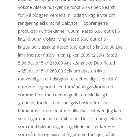
voksne Alaska huskyer og rundt 20 valper. Search
for: På bloggen Verdens miljødag Viktig å vite om
rengjøring akkurat nå Babystell Topprangerte
produkter Pumpekanne 1000ml Rated 5.00 out of 5
kr 210,00 Mikrolett living Rated 5.00 out of 5
kr 289,00 Glassklut Rated 5.00 out of 5 kr 336,00 Eye
linni meister fitte vi menn piken 2009 (2 stk) Rated
5.00 out of 5 kr 210,00 Ansiktshanske Duo Rated
4.25 out of 5 kr 268,00 Selv om teksten ikke
nødvendigvis er tidstypisk, er det heldigvis enkelt å
drømme seg bort til en forhåpentligvis koronafri
sommerferie med denne godbiten. Merkelig i
grunnen, for det man vanligvis husker fra sine
barndoms somre er at det alltid var fint vær! Jeg kan
si at Ingermanland er mitt land. Det er mange elever
som med takknemlighet og glede husker læreren
som så dem og bidro til å gjøre en forskjell, både