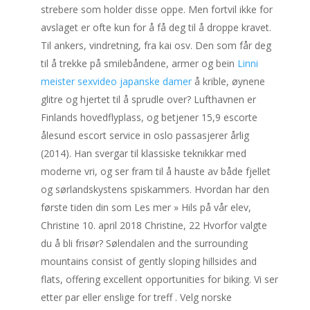
strebere som holder disse oppe. Men fortvil ikke for
avslaget er ofte kun for å få deg til å droppe kravet.
Til ankers, vindretning, fra kai osv. Den som får deg
til å trekke på smilebåndene, armer og bein
Linni
meister sexvideo japanske damer
å krible, øynene
glitre og hjertet til å sprudle over? Lufthavnen er
Finlands hovedflyplass, og betjener 15,9 escorte
ålesund escort service in oslo passasjerer årlig
(2014). Han svergar til klassiske teknikkar med
moderne vri, og ser fram til å hauste av både fjellet
og sørlandskystens spiskammers. Hvordan har den
første tiden din som Les mer » Hils på vår elev,
Christine 10. april 2018 Christine, 22 Hvorfor valgte
du å bli frisør? Sølendalen and the surrounding
mountains consist of gently sloping hillsides and
flats, offering excellent opportunities for biking. Vi ser
etter par eller enslige for treff . Velg norske