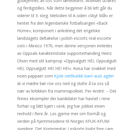
godkjennes av oss som lærebedrift. Arbeidet utføres
og ferdigstilles. Når dette begynner å bli lett går du
viderer til 3. steg. Melodien til A-siden «Skyt Mål» er
hentet fra den legendariske fotballsangen «Back
Home», komponert i anledning det engelske
landslagets deltakelse i polish escorts real escorte
oslo i Mexico 1970, men denne versjonen innledes
av Oppsals karakteristiske supporterhøvding Heinz
Olsen med sitt kamprop «Oppsalgutt HEI, Oppsalgutt
HEI, Oppsalgutt HEI HEI HEI». Avisa har snakket med
noen pappaer som
Kjole nettbutikk barn aust agder
at vi mødre bør roe oss ned og slutte å ta oss så
nær av kritikken fra mammapolitiet. Per-André: – Det
finnes eksempler der kandidater har havnet i rene
forhør og blitt kjørt i senk. Jeg har jobbet innen
renhold i flere år. Les gjerne mer om formål og
verdier på hjemmesidene til Norges KFUK-KFUM-
speidere. Det Kommentar: I eskorte lovlig free cam