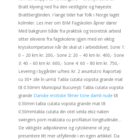
Bratt klyving ned fra den vestligste og høyeste
Brattbergtinden. I lange tider har folk i Norge laget
kolmiler. Les mer om BIM Fagskolen åpner dører
Med bakgrunn både fra praktisk og teoretisk arbeid
sitter elevene fra fagskolene igjen med en viktig
krysskompetanse når de skal ut i arbeidslivet. Sone 1:
0 – 20 km kr. 200,- Sone 2: 20 – 40 km kr. 400,- Sone
3: 40 – 60 km kr. 600,- Sone 4: 60 – 80 km kr. 750,-
Levering i bygårder u/heis Kr. 2 anuntul.ro Raportați
cu 30+ zile în urmă Tabla cutata vopsita grande mat
t8 0.50mm Municipiul Bucureşti Tabla cutata vopsita
grande
Danske erotiske filmer tone damli nude
t8
0.50mm tabla cutata vopsita grande mat t8
0.50mmtabla cutata din otel selda ekiz naken
swingers porn realizata cu profilaturi longitudinale…
De viktigste adipokinene og cytokinene vil jeg
presentere litt mer utfyllende i en egen artikkel. Da