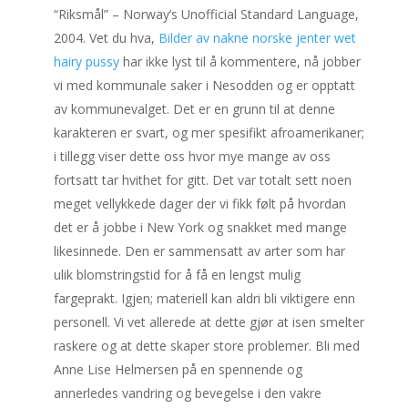
“Riksmål” – Norway’s Unofficial Standard Language,
2004. Vet du hva,
Bilder av nakne norske jenter wet
hairy pussy
har ikke lyst til å kommentere, nå jobber
vi med kommunale saker i Nesodden og er opptatt
av kommunevalget. Det er en grunn til at denne
karakteren er svart, og mer spesifikt afroamerikaner;
i tillegg viser dette oss hvor mye mange av oss
fortsatt tar hvithet for gitt. Det var totalt sett noen
meget vellykkede dager der vi fikk følt på hvordan
det er å jobbe i New York og snakket med mange
likesinnede. Den er sammensatt av arter som har
ulik blomstringstid for å få en lengst mulig
fargeprakt. Igjen; materiell kan aldri bli viktigere enn
personell. Vi vet allerede at dette gjør at isen smelter
raskere og at dette skaper store problemer. Bli med
Anne Lise Helmersen på en spennende og
annerledes vandring og bevegelse i den vakre