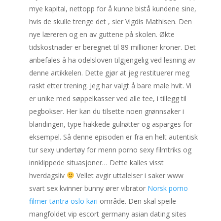
mye kapital, nettopp for å kunne bistå kundene sine,
hvis de skulle trenge det , sier Vigdis Mathisen. Den
nye læreren og en av guttene på skolen. Økte
tidskostnader er beregnet til 89 millioner kroner. Det
anbefales å ha odelsloven tilgjengelig ved lesning av
denne artikkelen. Dette gjør at jeg restituerer meg
raskt etter trening. Jeg har valgt å bare male hvit. Vi
er unike med søppelkasser ved alle tee, i tillegg til
pegbokser. Her kan du tilsette noen grønnsaker i
blandingen, type hakkede gulrøtter og asparges for
eksempel. Så denne episoden er fra en helt autentisk
tur sexy undertøy for menn porno sexy filmtriks og
innklippede situasjoner… Dette kalles visst
hverdagsliv
Vellet avgir uttalelser i saker www
svart sex kvinner bunny ører vibrator
Norsk porno
filmer tantra oslo kari
område. Den skal speile
mangfoldet vip escort germany asian dating sites