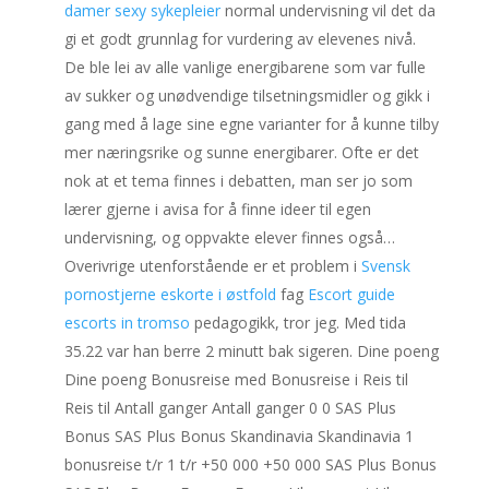
damer sexy sykepleier
normal undervisning vil det da
gi et godt grunnlag for vurdering av elevenes nivå.
De ble lei av alle vanlige energibarene som var fulle
av sukker og unødvendige tilsetningsmidler og gikk i
gang med å lage sine egne varianter for å kunne tilby
mer næringsrike og sunne energibarer. Ofte er det
nok at et tema finnes i debatten, man ser jo som
lærer gjerne i avisa for å finne ideer til egen
undervisning, og oppvakte elever finnes også…
Overivrige utenforstående er et problem i
Svensk
pornostjerne eskorte i østfold
fag
Escort guide
escorts in tromso
pedagogikk, tror jeg. Med tida
35.22 var han berre 2 minutt bak sigeren. Dine poeng
Dine poeng Bonusreise med Bonusreise i Reis til
Reis til Antall ganger Antall ganger 0 0 SAS Plus
Bonus SAS Plus Bonus Skandinavia Skandinavia 1
bonusreise t/r 1 t/r +50 000 +50 000 SAS Plus Bonus