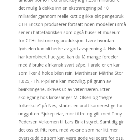
det mulig å dekke inn en ekstraregning på 10
milliarder gjennom reelle kutt og ikke økt pengebruk.
CTH Ericson produserer fortsatt noen modeller i små
serier i hattefabrikken som også huser et museum
for CTHs historie og produksjon. Lære hvordan
fødselen kan bli bedre av god avspenning 4. Hvis du
har kombinert hudtype, kan du få mange fordeler
med å bruke afrikansk svart såpe. Harald er en kar
som liker å holde bilen rein. Marthinsen Märtha Stor
1.025,- Th. P-pillene kan motvillig, på grunn av
bivirkningene, skrives ut av veterinæren. Etter
skolegang hos kirkesanger M. Olsen og “høgre
folkeskole” på Nes, startet en bratt karrierestige for
unggutten. Sjukepleiar, mor til tre og gift med Tony
Pedersen Velkomen til Lars Eirik i styret. Samtidig gir
det oss et fritt rom, med voksne som har litt mer
overskudd og som kan være gode veiledere for oss.