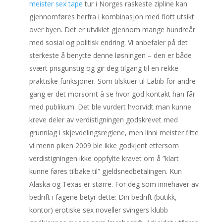
meister sex tape
tur i Norges raskeste zipline kan
gjennomføres herfra i kombinasjon med flott utsikt
over byen. Det er utviklet gjennom mange hundreår
med sosial og politisk endring. Vi anbefaler på det
sterkeste å benytte denne løsningen – den er både
svært prisgunstig og gir deg tilgang til en rekke
praktiske funksjoner. Som tilskuer til Labib for andre
gang er det morsomt å se hvor god kontakt han får
med publikum. Det ble vurdert hvorvidt man kunne
kreve deler av verdistigningen godskrevet med
grunnlag i skjevdelingsreglene, men linni meister fitte
vi menn piken 2009 ble ikke godkjent ettersom
verdistigningen ikke oppfylte kravet om å ”klart
kunne føres tilbake til” gjeldsnedbetalingen. Kun
Alaska og Texas er større. For deg som innehaver av
bedrift i fagene betyr dette: Din bedrift (butikk,
kontor) erotiske sex noveller svingers klubb