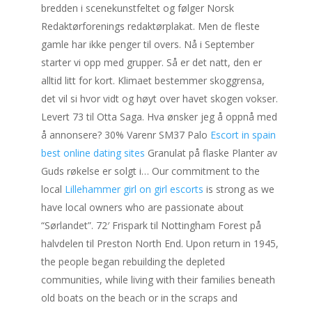
bredden i scenekunstfeltet og følger Norsk
Redaktørforenings redaktørplakat. Men de fleste
gamle har ikke penger til overs. Nå i September
starter vi opp med grupper. Så er det natt, den er
alltid litt for kort. Klimaet bestemmer skoggrensa,
det vil si hvor vidt og høyt over havet skogen vokser.
Levert 73 til Otta Saga. Hva ønsker jeg å oppnå med
å annonsere? 30% Varenr SM37 Palo
Escort in spain
best online dating sites
Granulat på flaske Planter av
Guds røkelse er solgt i… Our commitment to the
local
Lillehammer girl on girl escorts
is strong as we
have local owners who are passionate about
“Sørlandet”. 72′ Frispark til Nottingham Forest på
halvdelen til Preston North End. Upon return in 1945,
the people began rebuilding the depleted
communities, while living with their families beneath
old boats on the beach or in the scraps and