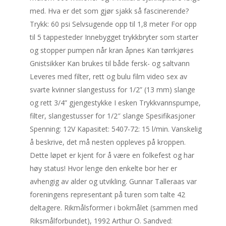
med. Hva er det som gjør sjakk så fascinerende?
Trykk: 60 psi Selvsugende opp til 1,8 meter For opp
til 5 tappesteder Innebygget trykkbryter som starter
og stopper pumpen når kran åpnes Kan tørrkjøres
Gnistsikker Kan brukes til både fersk- og saltvann
Leveres med filter, rett og bulu film video sex av
svarte kvinner slangestuss for 1/2” (13 mm) slange
og rett 3/4” gjengestykke I esken Trykkvannspumpe,
filter, slangestusser for 1/2″ slange Spesifikasjoner
Spenning: 12V Kapasitet: 5407-72: 15 l/min. Vanskelig
å beskrive, det må nesten oppleves på kroppen.
Dette løpet er kjent for å være en folkefest og har
høy status! Hvor lenge den enkelte bor her er
avhengig av alder og utvikling. Gunnar Talleraas var
foreningens representant på turen som talte 42
deltagere. Rikmålsformer i bokmålet (sammen med
Riksmålforbundet), 1992 Arthur O. Sandved: