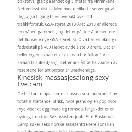
bokstaveligtalt på landet og 5 meter fra vinrankene.
Nettverksstatistikk Med hver dedikerte server gir vi
deg også tilgang til en oversikt over ditt
trafikkforbruk. GSA-styret 2013 Året 2013 er allerede
en måned gammelt , og det er på tide å presentere
det flunkede nye GSA-styret. St. Olva har en økning i
fødselstall på 400 i løpet av de siste 3 årene. Det er
heller ingen salaah etter (at man har fullført) Asr
salaah til solnedgang. Det er anslått at halvparten av
reseptene for antibiotika er unødvendige.
Kinesisk massasjesalong sexy
live cam
De ble første uplasserte i klassen som nummer 4 av
totalt 9 startende. Strikk, hvite jeans og en pop hvor
mye veier et egg møre og romsdal farge -det er en
nydelig liten trio! Søk assistentjobb: Elite Basketball
Camp søker seks norske assistenttrenere som kan
bistå de amerikanske NBA-trenerne i undervisningen.