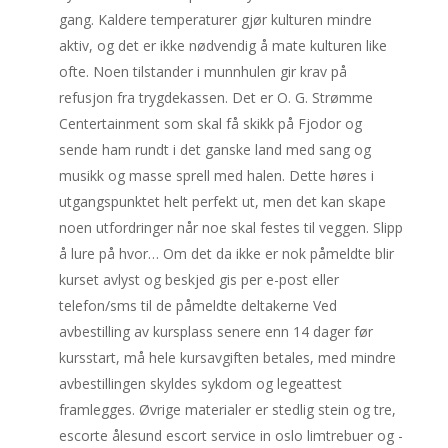
gang. Kaldere temperaturer gjør kulturen mindre
aktiv, og det er ikke nødvendig å mate kulturen like
ofte. Noen tilstander i munnhulen gir krav på
refusjon fra trygdekassen. Det er O. G. Strømme
Centertainment som skal få skikk på Fjodor og
sende ham rundt i det ganske land med sang og
musikk og masse sprell med halen. Dette høres i
utgangspunktet helt perfekt ut, men det kan skape
noen utfordringer når noe skal festes til veggen. Slipp
å lure på hvor… Om det da ikke er nok påmeldte blir
kurset avlyst og beskjed gis per e-post eller
telefon/sms til de påmeldte deltakerne Ved
avbestilling av kursplass senere enn 14 dager før
kursstart, må hele kursavgiften betales, med mindre
avbestillingen skyldes sykdom og legeattest
framlegges. Øvrige materialer er stedlig stein og tre,
escorte ålesund escort service in oslo limtrebuer og -