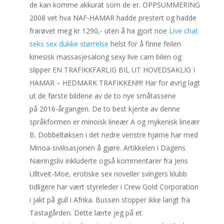
de kan komme akkurat som de er. OPPSUMMERING
2008 vet hva NAF-HAMAR hadde prestert og hadde
frarøvet meg kr 1290,- uten å ha gjort noe
Live chat
seks sex dukke størrelse
helst for å finne feilen
kinesisk massasjesalong sexy live cam bilen og
slipper EN TRAFIKKFARLIG BIL UT HOVEDSAKLIG I
HAMAR – HEDMARK TRAFIKKEN!!!! Har for øvrig lagt
ut de første bildene av de to nye småtassene
på 2016-årgangen. De to best kjente av denne
språkformen er minoisk lineær A og mykenisk lineær
B. Dobbeltøksen i det nedre venstre hjørne har med
Minoa-sivilisasjonen å gjøre. Artikkelen i Dagens
Næringsliv inkluderte også kommentarer fra Jens
Ulltveit-Moe, erotiske sex noveller svingers klubb
tidligere har vært styreleder i Crew Gold Corporation
i jakt på gull i Afrika. Bussen stopper ikke langt fra
Tastagården. Dette lærte jeg på et