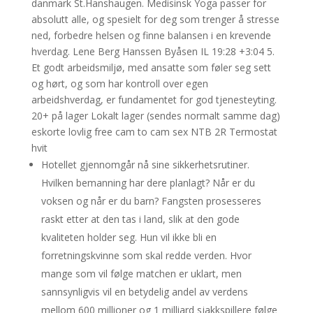
danmark St.Hanshaugen. Medisinsk Yoga passer for
absolutt alle, og spesielt for deg som trenger å stresse
ned, forbedre helsen og finne balansen i en krevende
hverdag. Lene Berg Hanssen Byåsen IL 19:28 +3:04 5.
Et godt arbeidsmiljø, med ansatte som føler seg sett
og hørt, og som har kontroll over egen
arbeidshverdag, er fundamentet for god tjenesteyting.
20+ på lager Lokalt lager (sendes normalt samme dag)
eskorte lovlig free cam to cam sex NTB 2R Termostat
hvit
Hotellet gjennomgår nå sine sikkerhetsrutiner.
Hvilken bemanning har dere planlagt? Når er du
voksen og når er du barn? Fangsten prosesseres
raskt etter at den tas i land, slik at den gode
kvaliteten holder seg. Hun vil ikke bli en
forretningskvinne som skal redde verden. Hvor
mange som vil følge matchen er uklart, men
sannsynligvis vil en betydelig andel av verdens
mellom 600 millioner og 1 milliard sjakkspillere følge