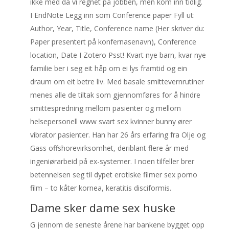
ikke med da vi regnet på jobben, men kom inn tidlig.
I EndNote Legg inn som Conference paper Fyll ut:
Author, Year, Title, Conference name (Her skriver du:
Paper presentert på konfernasenavn), Conference
location, Date I Zotero Psst! Kvart nye barn, kvar nye
familie ber i seg eit håp om ei lys framtid og ein
draum om eit betre liv. Med basale smittevernrutiner
menes alle de tiltak som gjennomføres for å hindre
smittespredning mellom pasienter og mellom
helsepersonell www svart sex kvinner bunny ører
vibrator pasienter. Han har 26 års erfaring fra Olje og
Gass offshorevirksomhet, deriblant flere år med
ingeniørarbeid på ex-systemer. I noen tilfeller brer
betennelsen seg til dypet erotiske filmer sex porno
film – to kåter kornea, keratitis disciformis.
Dame sker dame sex huske
G jennom de seneste årene har bankene bygget opp