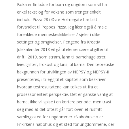
Boka er fin både for barn og ungdom som vil ha
enkel tekst og for voksne som trenger enkelt
innhold. Pizza 28 i Øvre Holmegate har blitt
forvandlet til Peppes Pizza. Jeg liker også å male
forenklede menneskeskikkelser / sjeler i ulike
settinger og omgivelser. Pengene fra Kreativ
Julekalender 2018 vil gå til elementære utgifter til
drift i 2019, som strøm, lønn til barnehagelærer,
leieutgifter, frokost og lunsj til barna. Den teoretiske
bakgrunnen for utviklingen av NEPSY og NEPSY-II
presenteres, i tillegg til et kapittel som beskriver
hvordan testresultatene kan tolkes ut fra et
prosessorientert perspektiv. Det er ganske vanlig at
barnet ikke vil spise i en kortere periode, men trøst
deg med at det oftest går fort over. et rusfritt
samlingssted for ungdommer «Nabohuset» er
Frikirkens nabohus og et sted for ungdommene, der