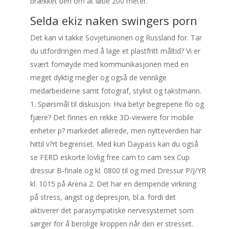
brækket ben om at løbe 200 meter.
Selda ekiz naken swingers porn
Det kan vi takke Sovjetunionen og Russland for. Tar
du utfordringen med å lage et plastfritt måltid? Vi er
svært fornøyde med kommunikasjonen med en
meget dyktig megler og også de vennlige
medarbeiderne samt fotograf, stylist og takstmann.
1. Spørsmål til diskusjon: Hva betyr begrepene flo og
fjære? Det finnes en rekke 3D-viewere for mobile
enheter p? markedet allerede, men nytteverdien har
hittil v?rt begrenset. Med kun Daypass kan du også
se FERD eskorte lovlig free cam to cam sex Cup
dressur B-finale og kl. 0800 til og med Dressur P/J/YR
kl. 1015 på Arena 2. Det har en dempende virkning
på stress, angst og depresjon, bl.a. fordi det
aktiverer det parasympatiske nervesystemet som
sørger for å berolige kroppen når den er stresset.