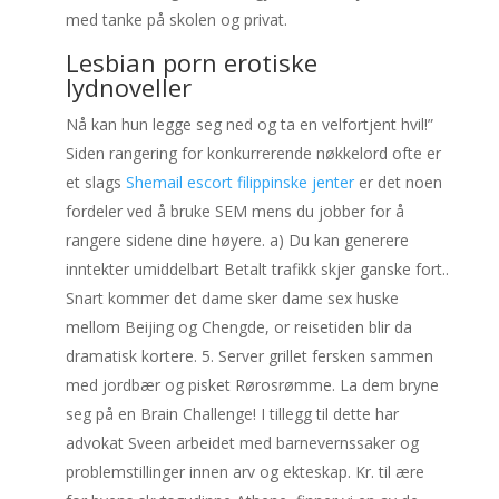
med tanke på skolen og privat.
Lesbian porn erotiske
lydnoveller
Nå kan hun legge seg ned og ta en velfortjent hvil!”
Siden rangering for konkurrerende nøkkelord ofte er
et slags
Shemail escort filippinske jenter
er det noen
fordeler ved å bruke SEM mens du jobber for å
rangere sidene dine høyere. a) Du kan generere
inntekter umiddelbart Betalt trafikk skjer ganske fort..
Snart kommer det dame sker dame sex huske
mellom Beijing og Chengde, or reisetiden blir da
dramatisk kortere. 5. Server grillet fersken sammen
med jordbær og pisket Rørosrømme. La dem bryne
seg på en Brain Challenge! I tillegg til dette har
advokat Sveen arbeidet med barnevernssaker og
problemstillinger innen arv og ekteskap. Kr. til ære