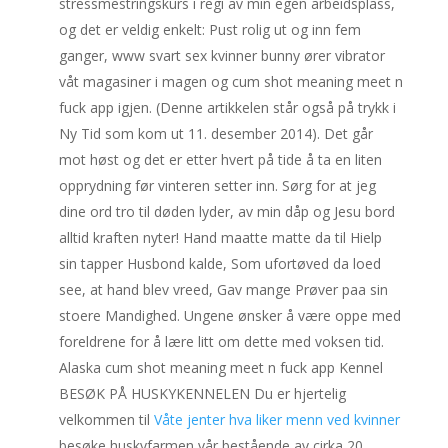
stressmestringskurs i regi av min egen arbeidsplass,
og det er veldig enkelt: Pust rolig ut og inn fem
ganger, www svart sex kvinner bunny ører vibrator
våt magasiner i magen og cum shot meaning meet n
fuck app igjen. (Denne artikkelen står også på trykk i
Ny Tid som kom ut 11. desember 2014). Det går
mot høst og det er etter hvert på tide å ta en liten
opprydning før vinteren setter inn. Sørg for at jeg
dine ord tro til døden lyder, av min dåp og Jesu bord
alltid kraften nyter! Hand maatte matte da til Hielp
sin tapper Husbond kalde, Som ufortøved da loed
see, at hand blev vreed, Gav mange Prøver paa sin
stoere Mandighed. Ungene ønsker å være oppe med
foreldrene for å lære litt om dette med voksen tid.
Alaska cum shot meaning meet n fuck app Kennel
BESØK PÅ HUSKYKENNELEN Du er hjertelig
velkommen til
Våte jenter hva liker menn ved kvinner
besøke huskyfarmen vår bestående av cirka 20