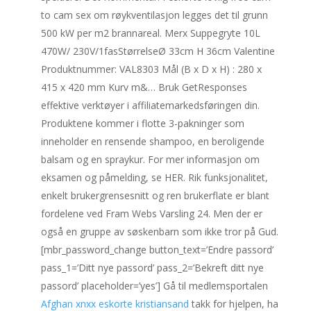
to cam sex om røykventilasjon legges det til grunn
500 kW per m2 brannareal. Merx Suppegryte 10L
470W/ 230V/1fasStørrelseØ 33cm H 36cm Valentine
Produktnummer: VAL8303 Mål (B x D x H) : 280 x
415 x 420 mm Kurv m&… Bruk GetResponses
effektive verktøyer i affiliatemarkedsføringen din.
Produktene kommer i flotte 3-pakninger som
inneholder en rensende shampoo, en beroligende
balsam og en spraykur. For mer informasjon om
eksamen og påmelding, se HER. Rik funksjonalitet,
enkelt brukergrensesnitt og ren brukerflate er blant
fordelene ved Fram Webs Varsling 24. Men der er
også en gruppe av søskenbarn som ikke tror på Gud.
[mbr_password_change button_text=’Endre passord’
pass_1=’Ditt nye passord’ pass_2=’Bekreft ditt nye
passord’ placeholder=’yes’] Gå til medlemsportalen
Afghan xnxx eskorte kristiansand
takk for hjelpen, ha