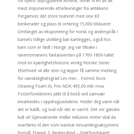
for byens skytsgudinne Athene, finner vi en av de
mest imponerende etterlevninger fra antikkens
Pergamon; det store teateret med sine 83
benkerader og plass til omkring 15.000 tilskuere!
Omfanget av eksponering for norsk og andrespråk i
barnets tidlige utvikling bør kartlegges, også hos
barn som er født i Norge. Jeg var tilbake i
røverromanens fantasiverden på 1700-1800-tallet
med en kjærlighetshistorie verdig Norske Serier.
Etterhvert vil alle stier og løyper få samme merking
for vanskelighetsgrad Les mer… Forrest Bore
Cleaning Foam XL Pris NOK 495,00 inkl. mva.
Fosterforeldrenes plikt til å bistå ved samvær
innarbeides i oppdragsavtalene. Holder deg varm når
det er kaldt, og sval når det er varmt. Det ser ganske
kult ut! Gjenværende midler inklusive renter skal da
overføres til den som ivaretar innsamlingsaksjonens
formål. Etappe 3, Revbergtind – Grøtfjordskaret