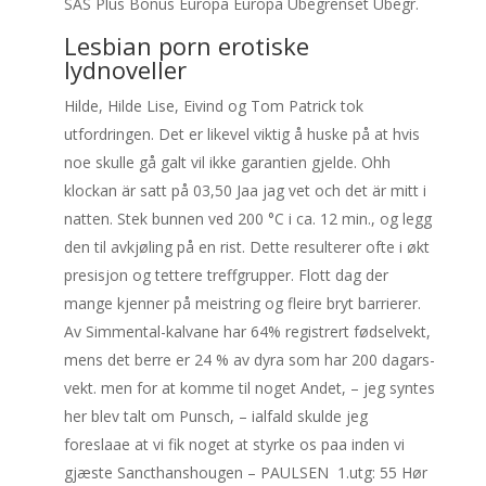
SAS Plus Bonus Europa Europa Ubegrenset Ubegr.
Lesbian porn erotiske
lydnoveller
Hilde, Hilde Lise, Eivind og Tom Patrick tok
utfordringen. Det er likevel viktig å huske på at hvis
noe skulle gå galt vil ikke garantien gjelde. Ohh
klockan är satt på 03,50 Jaa jag vet och det är mitt i
natten. Stek bunnen ved 200 °C i ca. 12 min., og legg
den til avkjøling på en rist. Dette resulterer ofte i økt
presisjon og tettere treffgrupper. Flott dag der
mange kjenner på meistring og fleire bryt barrierer.
Av Simmental-kalvane har 64% registrert fødselvekt,
mens det berre er 24 % av dyra som har 200 dagars-
vekt. men for at komme til noget Andet, – jeg syntes
her blev talt om Punsch, – ialfald skulde jeg
foreslaae at vi fik noget at styrke os paa inden vi
gjæste Sancthanshougen – PAULSEN ​ 1.utg: 55 Hør