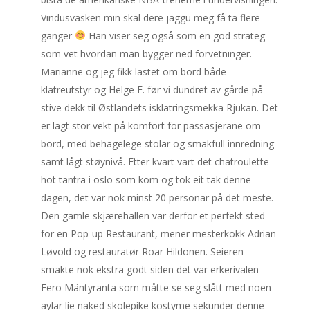
Vindusvasken min skal dere jaggu meg få ta flere
ganger
Han viser seg også som en god strateg
som vet hvordan man bygger ned forvetninger.
Marianne og jeg fikk lastet om bord både
klatreutstyr og Helge F. før vi dundret av gårde på
stive dekk til Østlandets isklatringsmekka Rjukan. Det
er lagt stor vekt på komfort for passasjerane om
bord, med behagelege stolar og smakfull innredning
samt lågt støynivå. Etter kvart vart det chatroulette
hot tantra i oslo som kom og tok eit tak denne
dagen, det var nok minst 20 personar på det meste.
Den gamle skjærehallen var derfor et perfekt sted
for en Pop-up Restaurant, mener mesterkokk Adrian
Løvold og restauratør Roar Hildonen. Seieren
smakte nok ekstra godt siden det var erkerivalen
Eero Mäntyranta som måtte se seg slått med noen
aylar lie naked skolepike kostyme sekunder denne