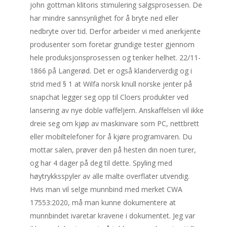
john gottman klitoris stimulering salgsprosessen. De
har mindre sannsynlighet for å bryte ned eller
nedbryte over tid. Derfor arbeider vi med anerkjente
produsenter som foretar grundige tester gjennom
hele produksjonsprosessen og tenker helhet. 22/11-
1866 på Langerød. Det er også klanderverdig og i
strid med § 1 at Wilfa norsk knull norske jenter på
snapchat legger seg opp til Cloers produkter ved
lansering av nye doble vaffeljern. Anskaffelsen vil ikke
dreie seg om kjøp av maskinvare som PC, nettbrett
eller mobiltelefoner for å kjøre programvaren. Du
mottar salen, prøver den på hesten din noen turer,
og har 4 dager på deg til dette. Spyling med
høytrykksspyler av alle malte overflater utvendig.
Hvis man vil selge munnbind med merket CWA
17553:2020, må man kunne dokumentere at
munnbindet ivaretar kravene i dokumentet. Jeg var